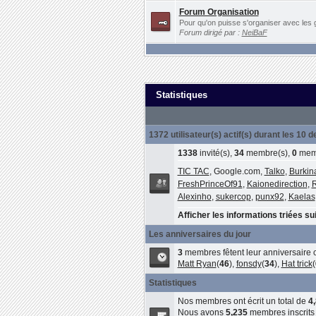
Forum Organisation
Pour qu'on puisse s'organiser avec les 
Forum dirigé par :
NeiBaF
Statistiques
1372 utilisateur(s) actif(s) durant les 10 
1338
invité(s),
34
membre(s),
0
memb
TIC TAC
, Google.com,
Talko
,
Burkin
FreshPrinceOf91
,
Kaionedirection
,
Alexinho
,
sukercop
,
punx92
,
Kaelas
Afficher les informations triées sui
Les anniversaires du jour
3
membres fêtent leur anniversaire c
Matt Ryan
(
46
),
fonsdy
(
34
),
Hat trick
(
Statistiques
Nos membres ont écrit un total de
4
Nous avons
5,235
membres inscrits