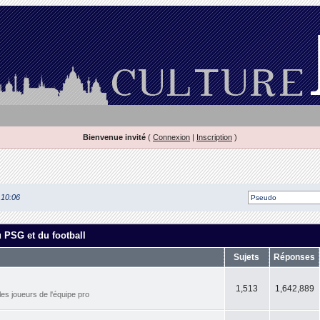
Bienvenue invité
(
Connexion
|
Inscription
)
 10:06
u PSG et du football
Sujets
Réponses
1,513
1,642,889
les joueurs de l'équipe pro