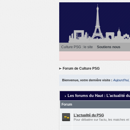
Culture PSG : le site
Soutiens nous
Forum de Culture PSG
Bienvenue, votre dernière visite :
Aujourd'hui,
Les forums du Haut : L'actualité d
Forum
L'actualité du PSG
Pour débattre sur l'actu, les matches et 