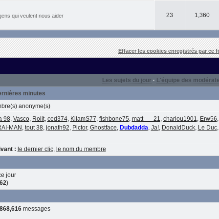
23
1,360
gens qui veulent nous aider
Effacer les cookies enregistrés par ce 
Les sujets du jour
·
L'équipe des modérat
dernières minutes
re(s) anonyme(s)
a 98
,
Vasco
,
Rolit
,
ced374
,
KilamS77
,
fishbone75
,
matt___21
,
charlou1901
,
Erw56
RAI-MAN
,
tout 38
,
jonath92
,
Pictor
,
Ghostface
,
Dubdadda
,
Ja!
,
DonaldDuck
,
Le Duc
vant :
le dernier clic
,
le nom du membre
e jour
62
)
,868,616
messages