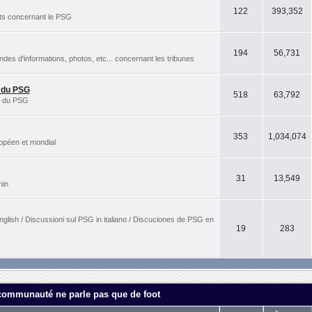
122
393,352
rts concernant le PSG
194
56,731
s d'informations, photos, etc... concernant les tribunes
s du PSG
518
63,792
es du PSG
353
1,034,074
ropéen et mondial
31
13,549
nin
nglish / Discussioni sul PSG in italiano / Discuciones de PSG en
19
283
 communauté ne parle pas que de foot