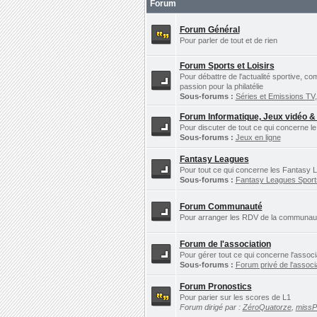
Forum
Forum Général
Pour parler de tout et de rien
Forum Sports et Loisirs
Pour débattre de l'actualité sportive, c
passion pour la philatélie
Sous-forums :
Séries et Emissions TV
Forum Informatique, Jeux vidéo &
Pour discuter de tout ce qui concerne le
Sous-forums :
Jeux en ligne
Fantasy Leagues
Pour tout ce qui concerne les Fantasy L
Sous-forums :
Fantasy Leagues Spor
Forum Communauté
Pour arranger les RDV de la communauté 
Forum de l'association
Pour gérer tout ce qui concerne l'assoc
Sous-forums :
Forum privé de l'associ
Forum Pronostics
Pour parier sur les scores de L1
Forum dirigé par :
ZéroQuatorze
,
miss