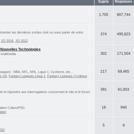
Sujets
Réponses
1,705
807,744
ommenter les dernières sorties ciné ou nous parler de votre
374
495,823
,
JO 2016
,
JO 2012
 Nouvelles Technologies
302
171,504
 multimedia
217
69,465
eagues : NBA, NFL, NHL, Ligue 1, Cyclisme, etc...
ts US
,
Fantasy Leagues Ligue 1
,
Fantasy Leagues Cyclimse
391
61,003
et répondre aux interrogations concernant le site et le forum
18
940
iation CulturePSG
ation
5
9
PSG