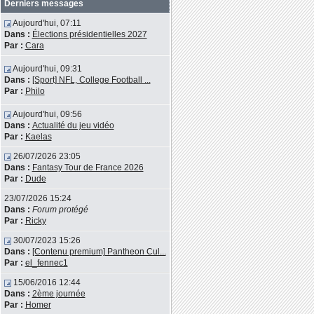
Derniers messages
Aujourd'hui, 07:11
Dans :
Élections présidentielles 2027
Par :
Cara
Aujourd'hui, 09:31
Dans :
[Sport] NFL, College Football ...
Par :
Philo
Aujourd'hui, 09:56
Dans :
Actualité du jeu vidéo
Par :
Kaelas
26/07/2026 23:05
Dans :
Fantasy Tour de France 2026
Par :
Dude
23/07/2026 15:24
Dans :
Forum protégé
Par :
Ricky
30/07/2023 15:26
Dans :
[Contenu premium] Pantheon Cul...
Par :
el_fennec1
15/06/2016 12:44
Dans :
2ème journée
Par :
Homer