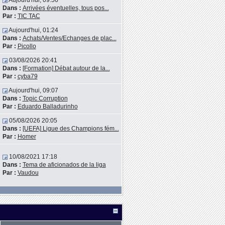
Aujourd'hui, 09:56
Dans :
Arrivées éventuelles, tous pos...
Par :
TIC TAC
Aujourd'hui, 01:24
Dans :
Achats/Ventes/Echanges de plac...
Par :
Picollo
03/08/2026 20:41
Dans :
[Formation] Débat autour de la...
Par :
cyba79
Aujourd'hui, 09:07
Dans :
Topic Corruption
Par :
Eduardo Balladurinho
05/08/2026 20:05
Dans :
[UEFA] Ligue des Champions fém...
Par :
Homer
10/08/2021 17:18
Dans :
Tema de aficionados de la liga
Par :
Vaudou