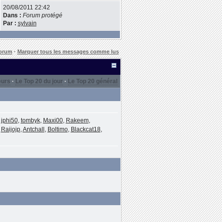
20/08/2011 22:42
Dans :
Forum protégé
Par :
sylvain
forum
·
Marquer tous les messages comme lus
eurs
·
Le Top 20 du jour
·
Le Top 20 général
,
jphi50
,
tombyk
,
Maxi00
,
Rakeem
,
,
Raijojp
,
Antchall
,
Boltimo
,
Blackcat18
,