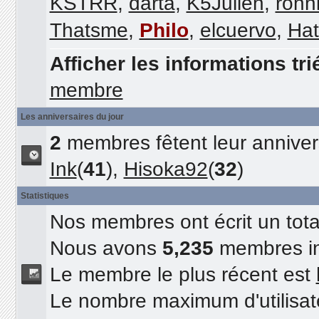
KSTRR
,
darta
,
K5Julien
,
ronn
Thatsme
,
Philo
,
elcuervo
,
Hat
Afficher les informations tri
membre
Les anniversaires du jour
2
membres fêtent leur annivers
Ink
(
41
),
Hisoka92
(
32
)
Statistiques
Nos membres ont écrit un tot
Nous avons
5,235
membres in
Le membre le plus récent est
Le nombre maximum d'utilisat