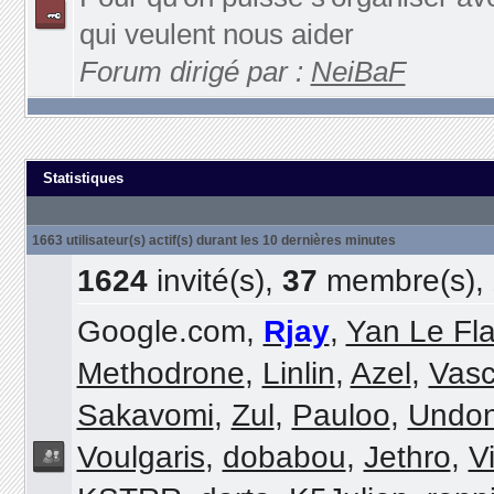
qui veulent nous aider
Forum dirigé par :
NeiBaF
Statistiques
1663 utilisateur(s) actif(s) durant les 10 dernières minutes
1624
invité(s),
37
membre(s),
Google.com,
Rjay
,
Yan Le Fl
Methodrone
,
Linlin
,
Azel
,
Vas
Sakavomi
,
Zul
,
Pauloo
,
Undo
Voulgaris
,
dobabou
,
Jethro
,
V