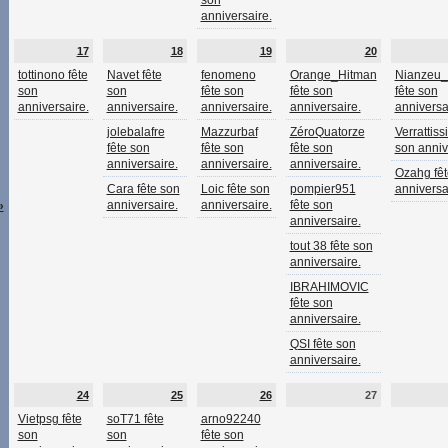
son
anniversaire.
17
18
19
20
tottinono fête
Navet fête
fenomeno
Orange_Hitman
Nianzeu
son
son
fête son
fête son
fête son
anniversaire.
anniversaire.
anniversaire.
anniversaire.
anniversa
jolebalafre
Mazzurbaf
ZéroQuatorze
Verrattiss
fête son
fête son
fête son
son anniv
anniversaire.
anniversaire.
anniversaire.
Ozahg fêt
Cara fête son
Loic fête son
pompier951
anniversa
anniversaire.
anniversaire.
fête son
»
anniversaire.
tout 38 fête son
anniversaire.
IBRAHIMOVIC
fête son
anniversaire.
QSI fête son
anniversaire.
24
25
26
27
Vietpsg fête
soT71 fête
arno92240
son
son
fête son