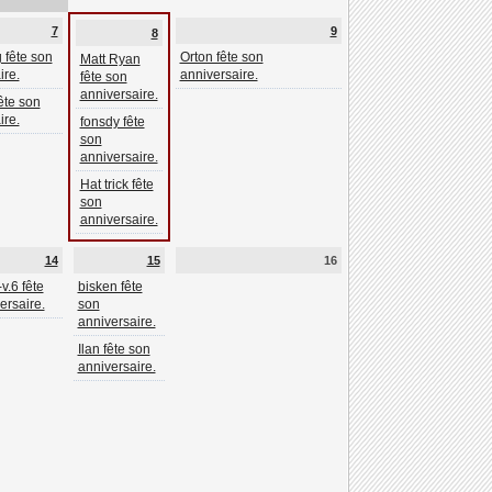
7
9
8
 fête son
Orton fête son
Matt Ryan
ire.
anniversaire.
fête son
anniversaire.
ête son
ire.
fonsdy fête
son
anniversaire.
Hat trick fête
son
anniversaire.
14
15
16
-v.6 fête
bisken fête
ersaire.
son
anniversaire.
Ilan fête son
anniversaire.