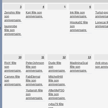
3
4
5
6
Zenshio fête
Kaji fête son
Ink fête son
Turlut-psg
son
anniversaire.
anniversaire.
anniversa
anniversaire.
Hisoka92 fête
Lonecai f
laurerobe
son
anniversa
»
fête son
anniversaire.
anniversaire.
10
11
12
13
Rich' fête
PeterJohnson
Dude fête
MadininaScal
Anti-virus
son
fête son
son
fête son
son anniv
anniversaire.
anniversaire.
anniversaire.
anniversaire.
Canvex fête
FabEternal
MitchellHill
son
fête son
fête son
anniversaire.
anniversaire.
anniversaire.
»
Yudansh fête
AfterlifePSG
son
fête son
anniversaire.
anniversaire.
cyba79 fête