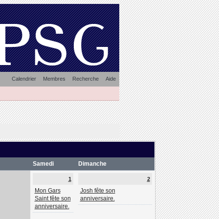
Calendrier
Membres
Recherche
Aide
Samedi
Dimanche
1
2
Mon Gars
Josh fête son
Saint fête son
anniversaire.
anniversaire.