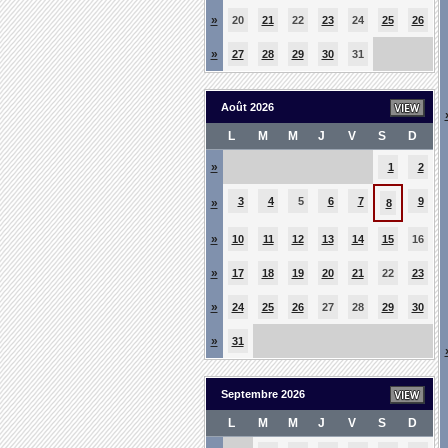
»
20
21
22
23
24
25
26
»
27
28
29
30
31
Août 2026
L
M
M
J
V
S
D
»
1
2
3
4
5
6
7
9
»
8
»
10
11
12
13
14
15
16
»
17
18
19
20
21
22
23
»
24
25
26
27
28
29
30
»
31
Septembre 2026
L
M
M
J
V
S
D