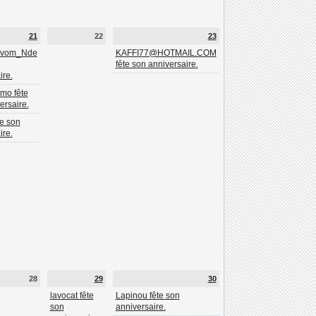
21
22
23
_vom_Nde
KAFFI77@HOTMAIL.COM
fête son anniversaire.
ire.
imo fête
ersaire.
e son
ire.
28
29
30
lavocat fête
Lapinou fête son
son
anniversaire.