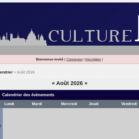
Bienvenue invité
(
Connexion
|
Inscription
)
endrier
> Août 2026
«
Août 2026
»
Calendrier des évènements
Lundi
Mardi
Mercredi
Jeudi
Vendredi
»