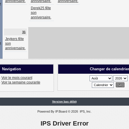
anniversaire.
anniversaire.
anniversaire.
»
Derek25 fête
son
anniversaire.
31
Jeykers fête
»
son
anniversaire.
Navigation
Changer de calendrie
·
Voir le mois courant
·
Voir la semaine courante
Version bas débit
Powered By
IP.Board
© 2026
IPS, Inc
.
IPS Driver Error