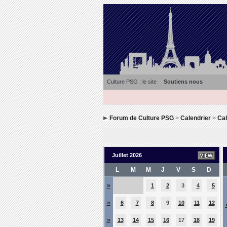
Culture PSG : le site
Soutiens nous
Forum de Culture PSG
>
Calendrier
>
Cal
Juillet 2026
L
M
M
J
V
S
D
»
1
2
3
4
5
»
6
7
8
9
10
11
12
»
13
14
15
16
17
18
19