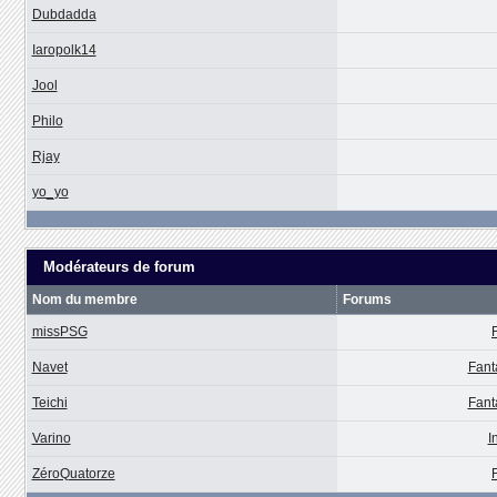
Dubdadda
Iaropolk14
Jool
Philo
Rjay
yo_yo
Modérateurs de forum
Nom du membre
Forums
missPSG
Navet
Fant
Teichi
Fant
Varino
I
ZéroQuatorze