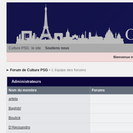
Culture PSG : le site
Soutiens nous
Bienvenue in
Forum de Culture PSG
> L'équipe des forums
Administrateurs
Nom du membre
Forums
arteta
Baghib!
Boulick
D'Alessandro