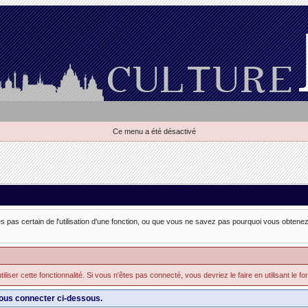
Ce menu a été désactivé
es pas certain de l'utilisation d'une fonction, ou que vous ne savez pas pourquoi vous obtenez 
iser cette fonctionnalité. Si vous n'êtes pas connecté, vous devriez le faire en utilisant le for
ous connecter ci-dessous.