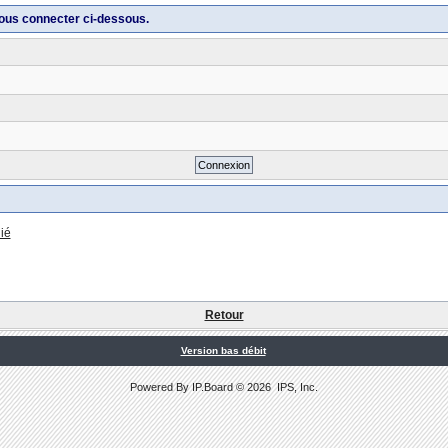
ous connecter ci-dessous.
ié
Retour
Version bas débit
Powered By
IP.Board
© 2026
IPS, Inc
.