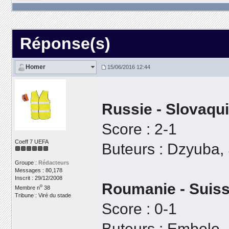
Réponse(s)
Homer
15/06/2016 12:44
Russie - Slovaqu
Score : 2-1
Coeff 7 UEFA
Buteurs : Dzyuba,
Groupe :
Rédacteurs
Messages : 80,178
Inscrit : 29/12/2008
Roumanie - Suis
o
Membre n
38
Tribune : Viré du stade
Score : 0-1
Buteurs : Embolo