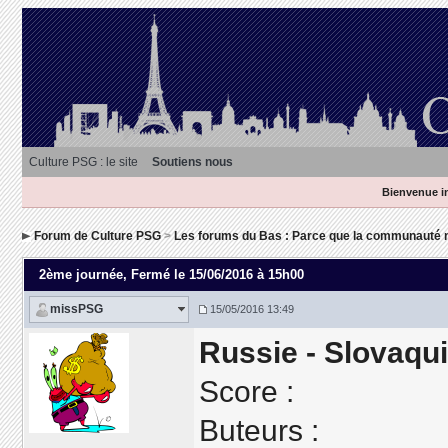
Culture PSG : le site
Soutiens nous
Bienvenue in
Forum de Culture PSG
>
Les forums du Bas : Parce que la communauté n
2ème journée
, Fermé le 15/06/2016 à 15h00
missPSG
15/05/2016 13:49
Russie - Slovaqu
Score :
Buteurs :