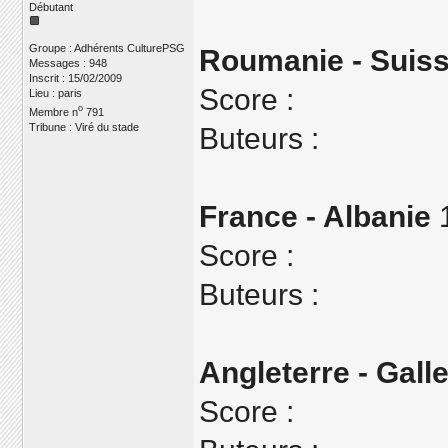
Débutant
Groupe : Adhérents CulturePSG
Roumanie - Suis
Messages : 948
Inscrit : 15/02/2009
Score :
Lieu : paris
o
Membre n
791
Tribune : Viré du stade
Buteurs :
France - Albanie
1
Score :
Buteurs :
Angleterre - Gall
Score :