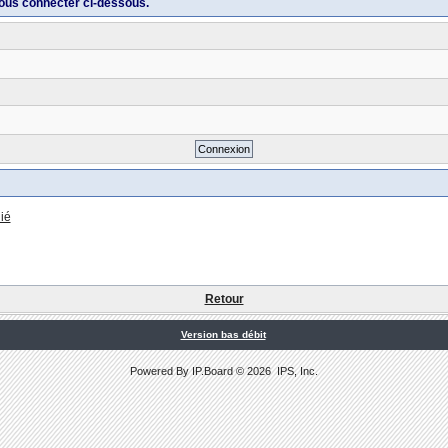
ous connecter ci-dessous.
ié
Retour
Version bas débit
Powered By
IP.Board
© 2026
IPS, Inc
.