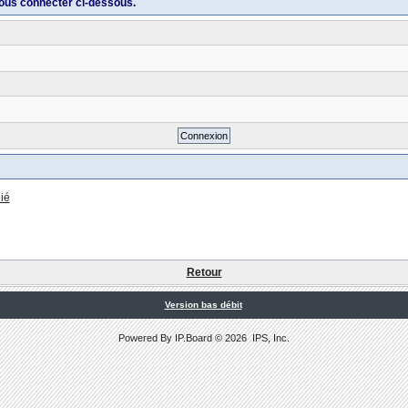
ous connecter ci-dessous.
ié
Retour
Version bas débit
Powered By
IP.Board
© 2026
IPS, Inc
.