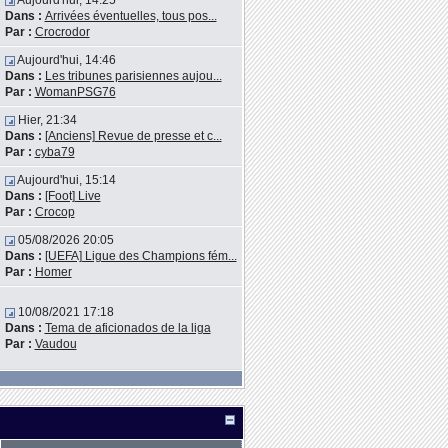
Aujourd'hui, 14:25
Dans :
Arrivées éventuelles, tous pos...
Par :
Crocrodor
Aujourd'hui, 14:46
Dans :
Les tribunes parisiennes aujou...
Par :
WomanPSG76
Hier, 21:34
Dans :
[Anciens] Revue de presse et c...
Par :
cyba79
Aujourd'hui, 15:14
Dans :
[Foot] Live
Par :
Crocop
05/08/2026 20:05
Dans :
[UEFA] Ligue des Champions fém...
Par :
Homer
10/08/2021 17:18
Dans :
Tema de aficionados de la liga
Par :
Vaudou