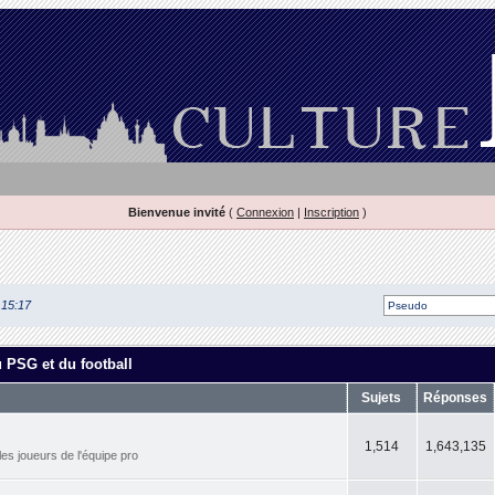
Bienvenue invité
(
Connexion
|
Inscription
)
 15:17
u PSG et du football
Sujets
Réponses
1,514
1,643,135
les joueurs de l'équipe pro