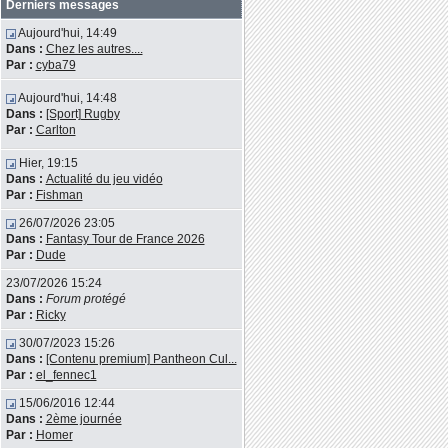
Derniers messages
Aujourd'hui, 14:49
Dans :
Chez les autres....
Par :
cyba79
Aujourd'hui, 14:48
Dans :
[Sport] Rugby
Par :
Carlton
Hier, 19:15
Dans :
Actualité du jeu vidéo
Par :
Fishman
26/07/2026 23:05
Dans :
Fantasy Tour de France 2026
Par :
Dude
23/07/2026 15:24
Dans :
Forum protégé
Par :
Ricky
30/07/2023 15:26
Dans :
[Contenu premium] Pantheon Cul...
Par :
el_fennec1
15/06/2016 12:44
Dans :
2ème journée
Par :
Homer