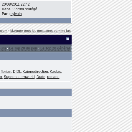
20/08/2011 22:42
Dans :
Forum protégé
Par :
sylvain
forum
·
Marquer tous les messages comme lus
eurs
·
Le Top 20 du jour
·
Le Top 20 général
,
florian
,
DIDI.
,
Kaionedirection
,
Kaelas
,
or
,
Supermodernworld
,
Dude
,
romano