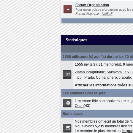
Forum Organisation
Pour qu'on puisse s'organiser avec les 
Forum dirigé par :
NeiBaF
Statistiques
1586 utilisateur(s) actif(s) durant les 10 
1555
invité(s),
31
membre(s),
0
memb
Zlatan Ibragintonic
,
Sakavomi
,
K5Ju
Titipi
,
Prada
,
Comanchero
,
crapule
,
Afficher les informations triées sui
Les anniversaires du jour
1
membre fête son anniversaire ce j
Orton
(
43
)
Statistiques
Nos membres ont écrit un total de
4
Nous avons
5,235
membres inscrits
Le membre le plus récent est
httpra