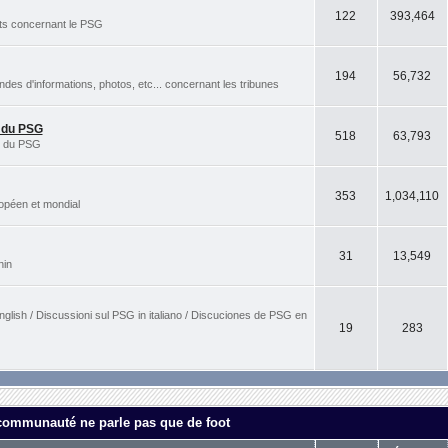
122
393,464
rts concernant le PSG
194
56,732
s d'informations, photos, etc... concernant les tribunes
s du PSG
518
63,793
es du PSG
353
1,034,110
ropéen et mondial
31
13,549
nin
nglish / Discussioni sul PSG in italiano / Discuciones de PSG en
19
283
 communauté ne parle pas que de foot