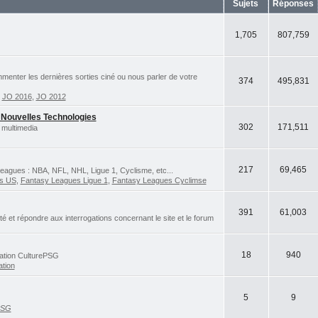
Sujets
Réponses
1,705
807,759
ommenter les dernières sorties ciné ou nous parler de votre
374
495,831
,
JO 2016
,
JO 2012
 Nouvelles Technologies
302
171,511
 multimedia
217
69,465
eagues : NBA, NFL, NHL, Ligue 1, Cyclisme, etc...
ts US
,
Fantasy Leagues Ligue 1
,
Fantasy Leagues Cyclimse
391
61,003
et répondre aux interrogations concernant le site et le forum
18
940
iation CulturePSG
ation
5
9
PSG