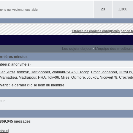
23
1,360
gens qui veulent nous aider
Effacer les cookies enregistrés par ce 
Les sujets du jour
·
L'équipe des modérat
dernières minutes
re(s) anonyme(s)
lien
,
Artza
,
tombyk
,
DelSpooner
,
WomanPSG76
,
Crocop
,
Emon
,
dobabou
,
DuttyOh
Mamadieu
,
Madrapour
,
HHA
,
floky06
,
Miles
,
Oximore
,
Joukov
,
Nicovert78
,
Crocrod
vant :
le dernier clic
,
le nom du membre
our
,869,045
messages
phael