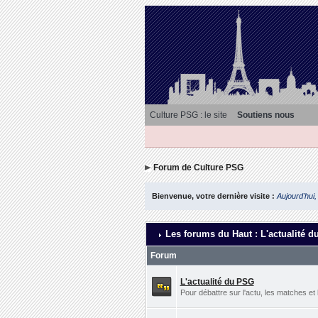
Culture PSG : le site
Soutiens nous
Forum de Culture PSG
Bienvenue, votre dernière visite :
Aujourd'hui,
Les forums du Haut : L'actualité d
Forum
L'actualité du PSG
Pour débattre sur l'actu, les matches et 