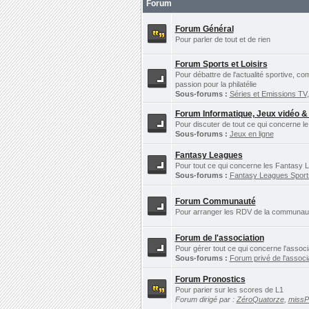
Forum
Forum Général
Pour parler de tout et de rien
Forum Sports et Loisirs
Pour débattre de l'actualité sportive, c
passion pour la philatélie
Sous-forums :
Séries et Emissions TV
Forum Informatique, Jeux vidéo &
Pour discuter de tout ce qui concerne le
Sous-forums :
Jeux en ligne
Fantasy Leagues
Pour tout ce qui concerne les Fantasy L
Sous-forums :
Fantasy Leagues Spor
Forum Communauté
Pour arranger les RDV de la communauté 
Forum de l'association
Pour gérer tout ce qui concerne l'assoc
Sous-forums :
Forum privé de l'associ
Forum Pronostics
Pour parier sur les scores de L1
Forum dirigé par :
ZéroQuatorze
,
miss