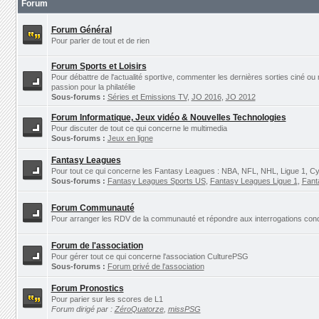
Forum
Forum Général
Pour parler de tout et de rien
Forum Sports et Loisirs
Pour débattre de l'actualité sportive, commenter les dernières sorties ciné ou
passion pour la philatélie
Sous-forums :
Séries et Emissions TV
,
JO 2016
,
JO 2012
Forum Informatique, Jeux vidéo & Nouvelles Technologies
Pour discuter de tout ce qui concerne le multimedia
Sous-forums :
Jeux en ligne
Fantasy Leagues
Pour tout ce qui concerne les Fantasy Leagues : NBA, NFL, NHL, Ligue 1, Cyc
Sous-forums :
Fantasy Leagues Sports US
,
Fantasy Leagues Ligue 1
,
Fant
Forum Communauté
Pour arranger les RDV de la communauté et répondre aux interrogations concer
Forum de l'association
Pour gérer tout ce qui concerne l'association CulturePSG
Sous-forums :
Forum privé de l'association
Forum Pronostics
Pour parier sur les scores de L1
Forum dirigé par :
ZéroQuatorze
,
missPSG