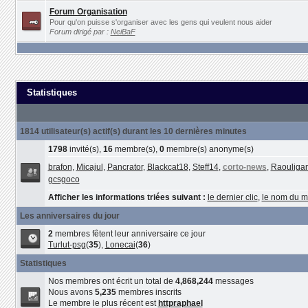
Forum Organisation
Pour qu'on puisse s'organiser avec les gens qui veulent nous aider
Forum dirigé par :
NeiBaF
Statistiques
1814 utilisateur(s) actif(s) durant les 10 dernières minutes
1798
invité(s),
16
membre(s),
0
membre(s) anonyme(s)
brafon
,
Micajul
,
Pancrator
,
Blackcat18
,
Steff14
,
corto-news
,
Raouliga
gcsgoco
Afficher les informations triées suivant :
le dernier clic
,
le nom du 
Les anniversaires du jour
2
membres fêtent leur anniversaire ce jour
Turlut-psg
(
35
),
Lonecai
(
36
)
Statistiques
Nos membres ont écrit un total de
4,868,244
messages
Nous avons
5,235
membres inscrits
Le membre le plus récent est
httpraphael