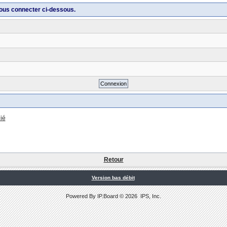
ous connecter ci-dessous.
ié
Retour
Version bas débit
Powered By
IP.Board
© 2026
IPS, Inc
.