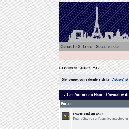
Culture PSG : le site
Soutiens nous
Forum de Culture PSG
Bienvenue, votre dernière visite :
Aujourd'hui,
Les forums du Haut : L'actualité d
Forum
L'actualité du PSG
Pour débattre sur l'actu, les matches et 