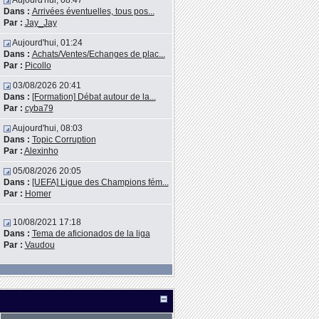
Aujourd'hui, 08:47
Dans :
Arrivées éventuelles, tous pos...
Par :
Jay_Jay
Aujourd'hui, 01:24
Dans :
Achats/Ventes/Echanges de plac...
Par :
Picollo
03/08/2026 20:41
Dans :
[Formation] Débat autour de la...
Par :
cyba79
Aujourd'hui, 08:03
Dans :
Topic Corruption
Par :
Alexinho
05/08/2026 20:05
Dans :
[UEFA] Ligue des Champions fém...
Par :
Homer
10/08/2021 17:18
Dans :
Tema de aficionados de la liga
Par :
Vaudou