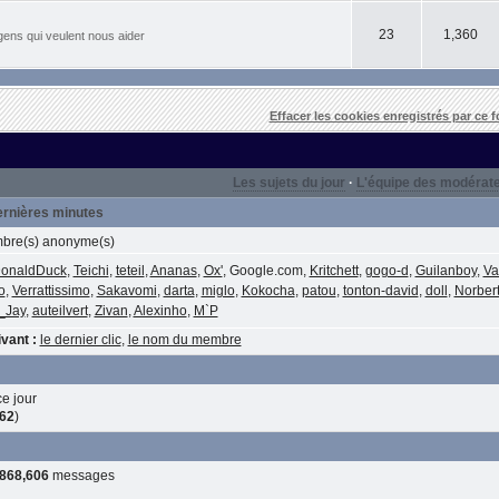
23
1,360
gens qui veulent nous aider
Effacer les cookies enregistrés par ce 
Les sujets du jour
·
L'équipe des modérat
dernières minutes
re(s) anonyme(s)
onaldDuck
,
Teichi
,
teteil
,
Ananas
,
Ox'
, Google.com,
Kritchett
,
gogo-d
,
Guilanboy
,
Va
o
,
Verrattissimo
,
Sakavomi
,
darta
,
miglo
,
Kokocha
,
patou
,
tonton-david
,
doll
,
Norber
_Jay
,
auteilvert
,
Zivan
,
Alexinho
,
M`P
vant :
le dernier clic
,
le nom du membre
e jour
62
)
,868,606
messages