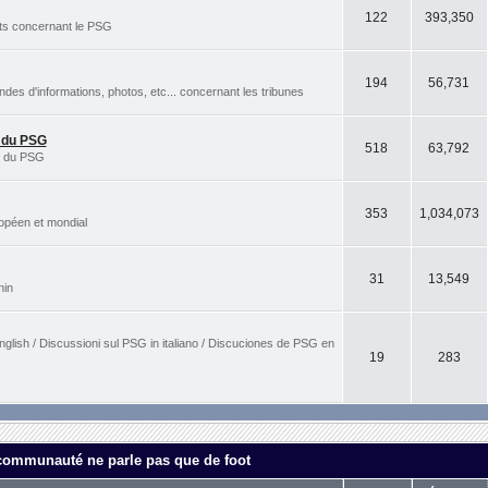
122
393,350
rts concernant le PSG
194
56,731
s d'informations, photos, etc... concernant les tribunes
s du PSG
518
63,792
es du PSG
353
1,034,073
ropéen et mondial
31
13,549
nin
nglish / Discussioni sul PSG in italiano / Discuciones de PSG en
19
283
 communauté ne parle pas que de foot