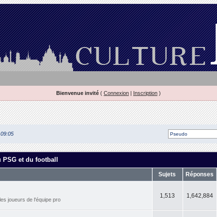
Bienvenue invité
(
Connexion
|
Inscription
)
 09:05
u PSG et du football
Sujets
Réponses
1,513
1,642,884
les joueurs de l'équipe pro