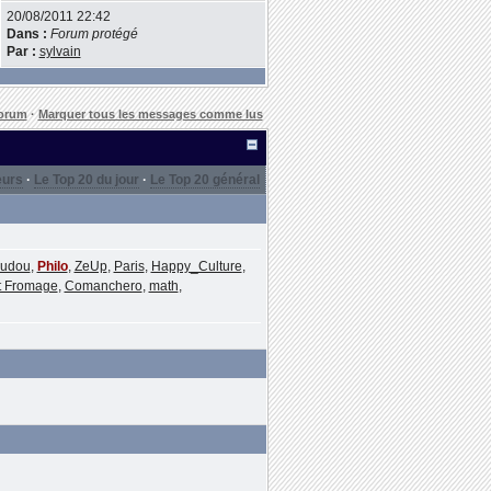
20/08/2011 22:42
Dans :
Forum protégé
Par :
sylvain
forum
·
Marquer tous les messages comme lus
eurs
·
Le Top 20 du jour
·
Le Top 20 général
udou
,
Philo
,
ZeUp
,
Paris
,
Happy_Culture
,
t Fromage
,
Comanchero
,
math
,