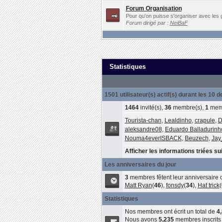
Forum Organisation
Pour qu'on puisse s'organiser avec les 
Forum dirigé par :
NeiBaF
Statistiques
1501 utilisateur(s) actif(s) durant les 10 
1464
invité(s),
36
membre(s),
1
memb
Tourista-chan
,
Lealdinho
,
crapule
,
D
aleksandre08
,
Eduardo Balladurinh
Nouma4everISBACK
,
Beuzech
,
Jay
Afficher les informations triées sui
Les anniversaires du jour
3
membres fêtent leur anniversaire c
Matt Ryan
(
46
),
fonsdy
(
34
),
Hat trick
(
Statistiques
Nos membres ont écrit un total de
4
Nous avons
5,235
membres inscrits