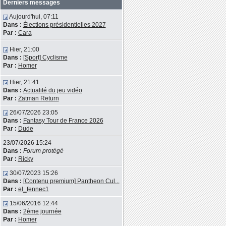
Derniers messages
Aujourd'hui, 07:11
Dans :
Élections présidentielles 2027
Par :
Cara
Hier, 21:00
Dans :
[Sport] Cyclisme
Par :
Homer
Hier, 21:41
Dans :
Actualité du jeu vidéo
Par :
Zatman Return
26/07/2026 23:05
Dans :
Fantasy Tour de France 2026
Par :
Dude
23/07/2026 15:24
Dans :
Forum protégé
Par :
Ricky
30/07/2023 15:26
Dans :
[Contenu premium] Pantheon Cul...
Par :
el_fennec1
15/06/2016 12:44
Dans :
2ème journée
Par :
Homer