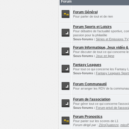
Forum
Forum Général
Pour parler de tout et de rien
Forum Sports et Loisirs
Pour débattre de l'actualité sportive, c
passion pour la philatélie
Sous-forums :
Séries et Emissions TV
Forum Informatique, Jeux vidéo &
Pour discuter de tout ce qui concerne le
Sous-forums :
Jeux en ligne
Fantasy Leagues
Pour tout ce qui concerne les Fantasy L
Sous-forums :
Fantasy Leagues Spor
Forum Communauté
Pour arranger les RDV de la communauté 
Forum de l'association
Pour gérer tout ce qui concerne l'assoc
Sous-forums :
Forum privé de l'associ
Forum Pronostics
Pour parier sur les scores de L1
Forum dirigé par :
ZéroQuatorze
,
miss