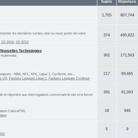
Sujets
Réponses
1,705
807,744
ommenter les dernières sorties ciné ou nous parler de votre
374
495,822
,
JO 2016
,
JO 2012
 Nouvelles Technologies
302
171,503
 multimedia
217
69,465
eagues : NBA, NFL, NHL, Ligue 1, Cyclisme, etc...
ts US
,
Fantasy Leagues Ligue 1
,
Fantasy Leagues Cyclimse
391
61,003
et répondre aux interrogations concernant le site et le forum
18
940
iation CulturePSG
ation
5
9
PSG