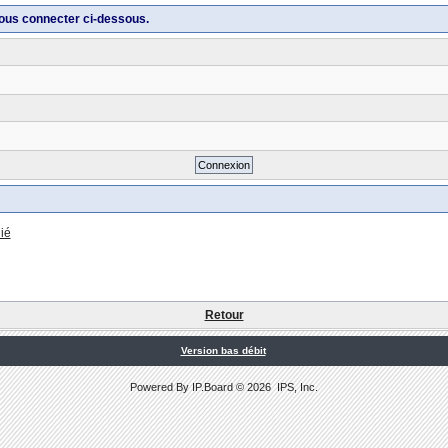
ous connecter ci-dessous.
ié
Retour
Version bas débit
Powered By
IP.Board
© 2026
IPS, Inc
.