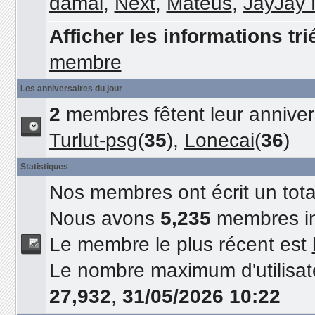
damai
,
Next
,
Mateus
,
JayJay
Afficher les informations tri
membre
Les anniversaires du jour
2
membres fêtent leur annivers
Turlut-psg
(
35
),
Lonecai
(
36
)
Statistiques
Nos membres ont écrit un tot
Nous avons
5,235
membres in
Le membre le plus récent est
Le nombre maximum d'utilisat
27,932
,
31/05/2026 10:22