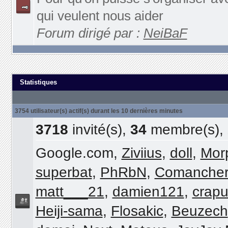
qui veulent nous aider
Forum dirigé par :
NeiBaF
Statistiques
3754 utilisateur(s) actif(s) durant les 10 dernières minutes
3718
invité(s),
34
membre(s),
Google.com,
Ziviius
,
doll
,
Mor
superbat
,
PhRbN
,
Comanche
matt___21
,
damien121
,
crapu
Heiji-sama
,
Flosakic
,
Beuzech