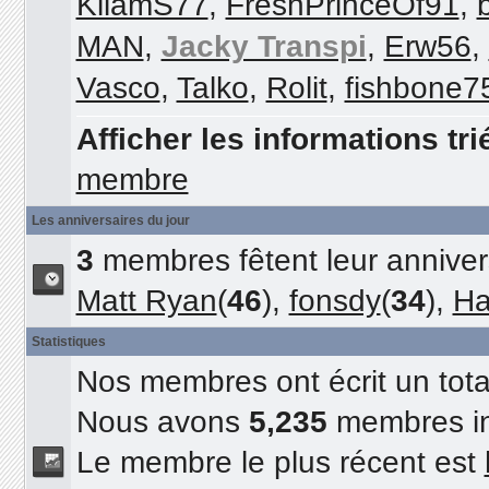
KilamS77
,
FreshPrinceOf91
,
MAN
,
Jacky Transpi
,
Erw56
,
Vasco
,
Talko
,
Rolit
,
fishbone7
Afficher les informations tri
membre
Les anniversaires du jour
3
membres fêtent leur annivers
Matt Ryan
(
46
),
fonsdy
(
34
),
Ha
Statistiques
Nos membres ont écrit un tot
Nous avons
5,235
membres in
Le membre le plus récent est