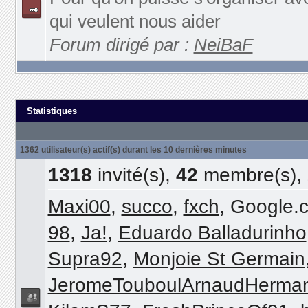
qui veulent nous aider
Forum dirigé par :
NeiBaF
Statistiques
1362 utilisateur(s) actif(s) durant les 10 dernières minutes
1318
invité(s),
42
membre(s),
Maxi00
,
succo
,
fxch
, Google.
98
,
Ja!
,
Eduardo Balladurinho
Supra92
,
Monjoie St Germain
JeromeTouboulArnaudHerma