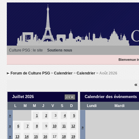
Culture PSG : le site
Soutiens nous
Bienvenue in
Forum de Culture PSG
>
Calendrier
>
Calendrier
> Août 2026
«
Juillet 2026
Calendrier des évènements
L
M
M
J
V
S
D
Lundi
Mardi
»
1
2
3
4
5
»
6
7
8
9
10
11
12
»
»
13
14
15
16
17
18
19