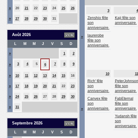
»
20
21
22
23
24
25
26
3
Zenshio fête
Kaji fête son
»
27
28
29
30
31
son
anniversaire.
anniversaire.
Août 2026
laurerobe
»
fête son
L
M
M
J
V
S
D
anniversaire.
»
1
2
3
4
5
7
8
9
»
6
10
1
»
10
11
12
13
14
15
16
Rich' fête
PeterJohnso
»
son
fête son
17
18
19
20
21
22
23
anniversaire.
anniversaire.
»
24
25
26
27
28
29
30
Canvex fête
FabEternal
son
fête son
»
31
anniversaire.
anniversaire.
»
Yudansh fête
son
Septembre 2026
anniversaire.
L
M
M
J
V
S
D