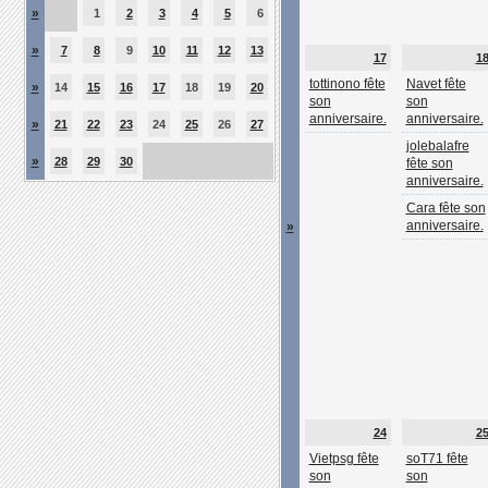
»
1
2
3
4
5
6
»
7
8
9
10
11
12
13
17
1
tottinono fête
Navet fête
»
14
15
16
17
18
19
20
son
son
anniversaire.
anniversaire.
»
21
22
23
24
25
26
27
jolebalafre
»
28
29
30
fête son
anniversaire.
Cara fête son
anniversaire.
»
24
2
Vietpsg fête
soT71 fête
son
son