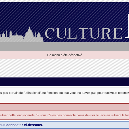
Ce menu a été désactivé
es pas certain de l'utilisation d'une fonction, ou que vous ne savez pas pourquoi vous obtenez 
iser cette fonctionnalité. Si vous n'êtes pas connecté, vous devriez le faire en utilisant le for
ous connecter ci-dessous.