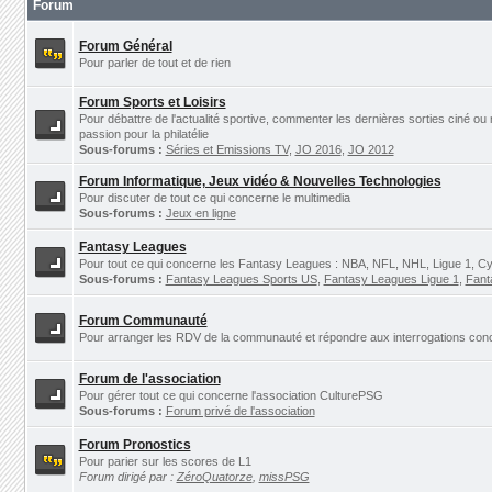
Forum
Forum Général
Pour parler de tout et de rien
Forum Sports et Loisirs
Pour débattre de l'actualité sportive, commenter les dernières sorties ciné ou
passion pour la philatélie
Sous-forums :
Séries et Emissions TV
,
JO 2016
,
JO 2012
Forum Informatique, Jeux vidéo & Nouvelles Technologies
Pour discuter de tout ce qui concerne le multimedia
Sous-forums :
Jeux en ligne
Fantasy Leagues
Pour tout ce qui concerne les Fantasy Leagues : NBA, NFL, NHL, Ligue 1, Cyc
Sous-forums :
Fantasy Leagues Sports US
,
Fantasy Leagues Ligue 1
,
Fant
Forum Communauté
Pour arranger les RDV de la communauté et répondre aux interrogations concer
Forum de l'association
Pour gérer tout ce qui concerne l'association CulturePSG
Sous-forums :
Forum privé de l'association
Forum Pronostics
Pour parier sur les scores de L1
Forum dirigé par :
ZéroQuatorze
,
missPSG