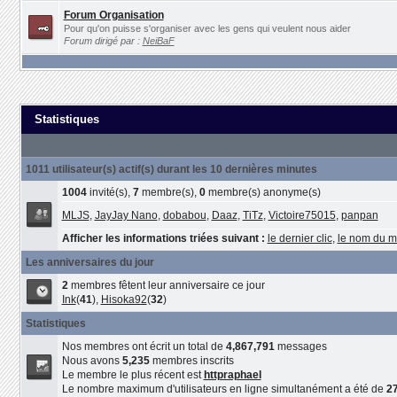
Forum Organisation
Pour qu'on puisse s'organiser avec les gens qui veulent nous aider
Forum dirigé par :
NeiBaF
Statistiques
1011 utilisateur(s) actif(s) durant les 10 dernières minutes
1004
invité(s),
7
membre(s),
0
membre(s) anonyme(s)
MLJS
,
JayJay Nano
,
dobabou
,
Daaz
,
TiTz
,
Victoire75015
,
panpan
Afficher les informations triées suivant :
le dernier clic
,
le nom du 
Les anniversaires du jour
2
membres fêtent leur anniversaire ce jour
Ink
(
41
),
Hisoka92
(
32
)
Statistiques
Nos membres ont écrit un total de
4,867,791
messages
Nous avons
5,235
membres inscrits
Le membre le plus récent est
httpraphael
Le nombre maximum d'utilisateurs en ligne simultanément a été de
2