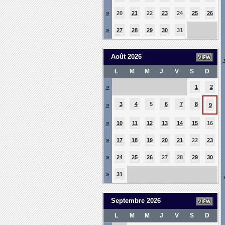
»
20
21
22
23
24
25
26
»
27
28
29
30
31
Août 2026
L
M
M
J
V
S
D
»
1
2
3
4
5
6
7
8
»
9
»
10
11
12
13
14
15
16
»
17
18
19
20
21
22
23
»
24
25
26
27
28
29
30
»
31
Septembre 2026
L
M
M
J
V
S
D