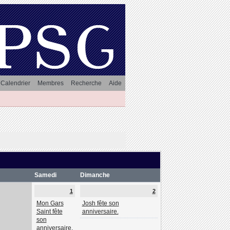
Calendrier
Membres
Recherche
Aide
Samedi
Dimanche
1
2
Mon Gars
Josh fête son
Saint fête
anniversaire.
son
anniversaire.