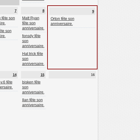
7
8
9
 fête son
Matt Ryan
Orton fête son
ire.
fête son
anniversaire.
anniversaire.
ête son
ire.
fonsdy fête
son
anniversaire.
Hat trick fête
son
anniversaire.
14
15
16
-v.6 fête
bisken fête
ersaire.
son
anniversaire.
Ilan fête son
anniversaire.