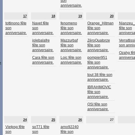
son
anniversaire.
17
18
19
20
tottinono fête
Navet fête
fenomeno
Orange_Hitman
Nianzeu
son
son
fête son
fête son
fête son
anniversaire.
anniversaire.
anniversaire.
anniversaire.
anniversa
jolebalafre
Mazzurbaf
ZéroQuatorze
Verrattiss
fête son
fête son
fête son
son anniv
anniversaire.
anniversaire.
anniversaire.
Ozahg fêt
Cara fête son
Loic fête son
pompier951
anniversa
anniversaire.
anniversaire.
fête son
»
anniversaire.
tout 38 fête son
anniversaire.
IBRAHIMOVIC
fête son
anniversaire.
QSI fête son
anniversaire.
24
25
26
27
Vietpsg fête
soT71 fête
arno92240
son
son
fête son