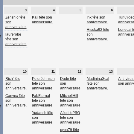
3
4
5
6
Zenshio fête
Kaji fête son
Ink fête son
Turlut-psg
son
anniversaire.
anniversaire.
anniversa
anniversaire.
Hisoka92 fête
Lonecai f
laurerobe
son
anniversa
»
fête son
anniversaire.
anniversaire.
10
11
12
13
Rich' fête
PeterJohnson
Dude fête
MadininaScal
Anti-virus
son
fête son
son
fête son
son anniv
anniversaire.
anniversaire.
anniversaire.
anniversaire.
Canvex fête
FabEternal
MitchellHill
son
fête son
fête son
anniversaire.
anniversaire.
anniversaire.
»
Yudansh fête
AfterlifePSG
son
fête son
anniversaire.
anniversaire.
cyba79 fête