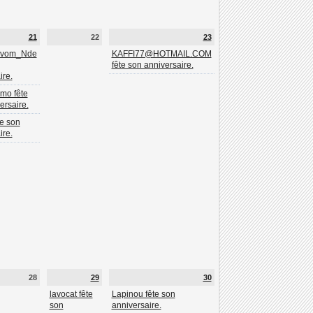
21
22
23
_vom_Nde
KAFFI77@HOTMAIL.COM
fête son anniversaire.
ire.
imo fête
ersaire.
e son
ire.
28
29
30
lavocat fête
Lapinou fête son
son
anniversaire.