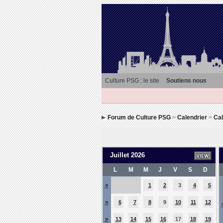
Culture PSG : le site
Soutiens nous
Forum de Culture PSG
>
Calendrier
>
Cal
Juillet 2026
L
M
M
J
V
S
D
»
1
2
3
4
5
»
6
7
8
9
10
11
12
»
13
14
15
16
17
18
19