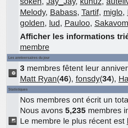
soken
,
Jay_Jay
,
kunuz
,
auteil
Melody
,
Babass
,
Tartif
,
miglo
,
golden
,
lud
,
Pauloo
,
Sakavom
Afficher les informations tri
membre
Les anniversaires du jour
3
membres fêtent leur annivers
Matt Ryan
(
46
),
fonsdy
(
34
),
Ha
Statistiques
Nos membres ont écrit un tot
Nous avons
5,235
membres in
Le membre le plus récent est