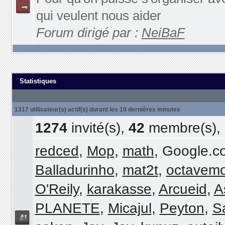
qui veulent nous aider
Forum dirigé par :
NeiBaF
Statistiques
1317 utilisateur(s) actif(s) durant les 10 dernières minutes
1274
invité(s),
42
membre(s),
redced
,
Mop
,
math
, Google.
Balladurinho
,
mat2t
,
octavemo
O'Reily
,
karakasse
,
Arcueid
,
A
PLANETE
,
Micajul
,
Peyton
,
S