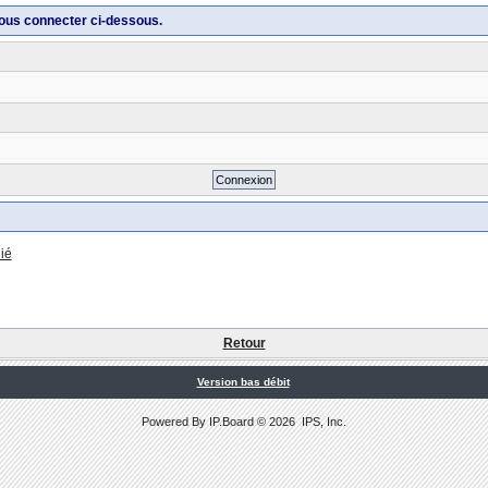
ous connecter ci-dessous.
ié
Retour
Version bas débit
Powered By
IP.Board
© 2026
IPS, Inc
.