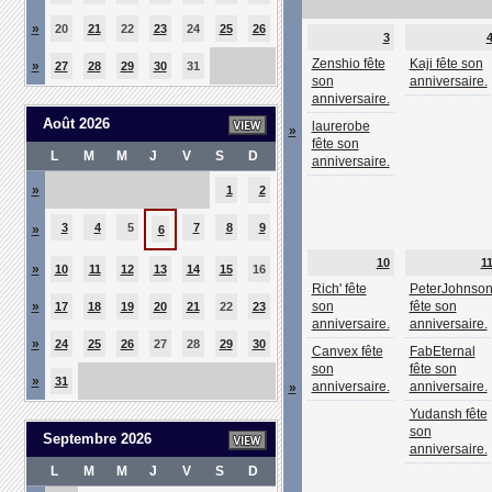
»
20
21
22
23
24
25
26
3
Zenshio fête
Kaji fête son
»
27
28
29
30
31
son
anniversaire.
anniversaire.
Août 2026
laurerobe
»
fête son
L
M
M
J
V
S
D
anniversaire.
»
1
2
3
4
5
7
8
9
»
6
10
1
»
10
11
12
13
14
15
16
Rich' fête
PeterJohnso
»
son
fête son
17
18
19
20
21
22
23
anniversaire.
anniversaire.
»
24
25
26
27
28
29
30
Canvex fête
FabEternal
son
fête son
»
31
anniversaire.
anniversaire.
»
Yudansh fête
son
Septembre 2026
anniversaire.
L
M
M
J
V
S
D