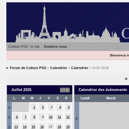
Culture PSG : le site
Soutiens nous
Bienvenue in
Forum de Culture PSG
>
Calendrier
>
Calendrier
> Août 2026
«
Juillet 2026
Calendrier des évènements
L
M
M
J
V
S
D
Lundi
Mardi
»
1
2
3
4
5
»
6
7
8
9
10
11
12
»
»
13
14
15
16
17
18
19