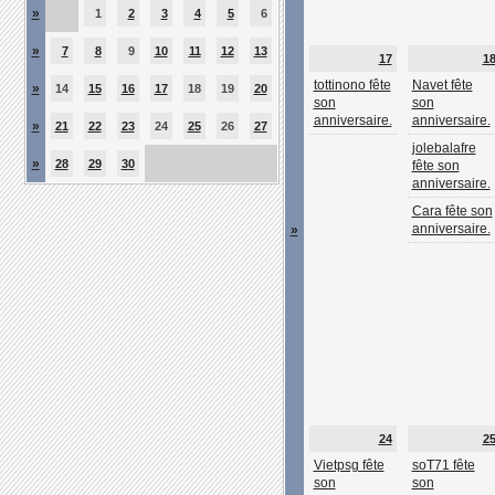
»
1
2
3
4
5
6
»
7
8
9
10
11
12
13
17
1
tottinono fête
Navet fête
»
14
15
16
17
18
19
20
son
son
anniversaire.
anniversaire.
»
21
22
23
24
25
26
27
jolebalafre
»
28
29
30
fête son
anniversaire.
Cara fête son
anniversaire.
»
24
2
Vietpsg fête
soT71 fête
son
son