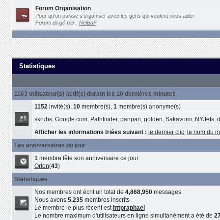
Forum Organisation
Pour qu'on puisse s'organiser avec les gens qui veulent nous aider
Forum dirigé par :
NeiBaF
Statistiques
1163 utilisateur(s) actif(s) durant les 10 dernières minutes
1152
invité(s),
10
membre(s),
1
membre(s) anonyme(s)
skrubs
, Google.com,
Pathfinder
,
panpan
,
golden
,
Sakavomi
,
NYJets
,
d
Afficher les informations triées suivant :
le dernier clic
,
le nom du 
Les anniversaires du jour
1
membre fête son anniversaire ce jour
Orton
(
43
)
Statistiques
Nos membres ont écrit un total de
4,868,950
messages
Nous avons
5,235
membres inscrits
Le membre le plus récent est
httpraphael
Le nombre maximum d'utilisateurs en ligne simultanément a été de
2