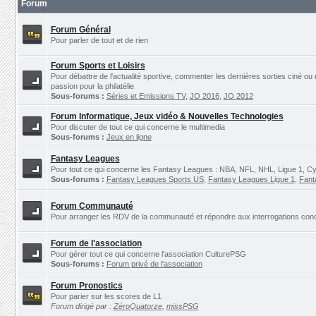
Forum
Forum Général
Pour parler de tout et de rien
Forum Sports et Loisirs
Pour débattre de l'actualité sportive, commenter les dernières sorties ciné ou
passion pour la philatélie
Sous-forums :
Séries et Emissions TV
,
JO 2016
,
JO 2012
Forum Informatique, Jeux vidéo & Nouvelles Technologies
Pour discuter de tout ce qui concerne le multimedia
Sous-forums :
Jeux en ligne
Fantasy Leagues
Pour tout ce qui concerne les Fantasy Leagues : NBA, NFL, NHL, Ligue 1, Cyc
Sous-forums :
Fantasy Leagues Sports US
,
Fantasy Leagues Ligue 1
,
Fant
Forum Communauté
Pour arranger les RDV de la communauté et répondre aux interrogations concer
Forum de l'association
Pour gérer tout ce qui concerne l'association CulturePSG
Sous-forums :
Forum privé de l'association
Forum Pronostics
Pour parier sur les scores de L1
Forum dirigé par :
ZéroQuatorze
,
missPSG