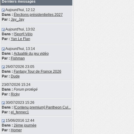
Derniers messages
Aujourd'hui, 12:12
Dans :
Élections présidentielles 2027
Par :
Jay_Jay
Aujourd'hui, 13:02
Dans :
[Sport] Vélo
Par :
Yan Le Flan
Aujourd'hui, 13:14
Dans :
Actualité du jeu vidéo
Par :
Fishman
26/07/2026 23:05
Dans :
Fantasy Tour de France 2026
Par :
Dude
23/07/2026 15:24
Dans :
Forum protégé
Par :
Ricky
30/07/2023 15:26
Dans :
[Contenu premium] Pantheon Cul...
Par :
el_fennec1
15/06/2016 12:44
Dans :
2ème journée
Par :
Homer