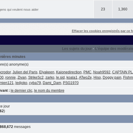
23
1,360
gens qui veulent nous aider
Effacer les cookies enregistrés par ce 
Les sujets du jour
·
L'équipe des modérat
ernières minutes
e(s) anonyme(s)
crodor
,
Julien del Paris
,
Elyakeen
,
Kaionedirection
,
PMC
,
Noah9592
,
CAPTAIN P
00
,
ronnie
,
Zivan
,
StrikeSc2
,
zarko
,
le.sid
,
koala1
,
ATwoZe
,
Hiso
,
Doggy pain
,
Fish
mien121
,
ledjoko
,
cyba79
,
Dami_Dam
,
PSG1970
vant :
le dernier clic
,
le nom du membre
e jour
62
)
,868,672
messages