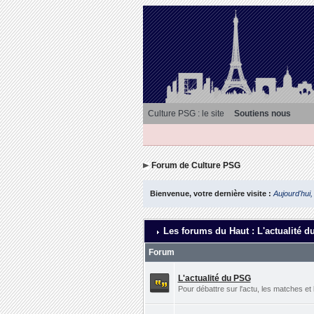
Culture PSG : le site
Soutiens nous
Forum de Culture PSG
Bienvenue, votre dernière visite :
Aujourd'hui,
Les forums du Haut : L'actualité d
Forum
L'actualité du PSG
Pour débattre sur l'actu, les matches et 