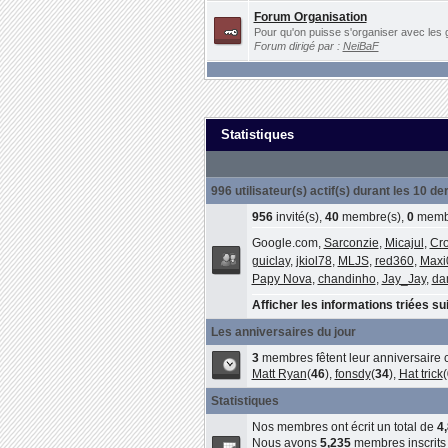
Forum Organisation
Pour qu'on puisse s'organiser avec les 
Forum dirigé par :
NeiBaF
Statistiques
996 utilisateur(s) actif(s) durant les 10 d
956
invité(s),
40
membre(s),
0
membr
Google.com,
Sarconzie
,
Micajul
,
Cro
guiclay
,
jkiol78
,
MLJS
,
red360
,
Maxi
Papy Nova
,
chandinho
,
Jay_Jay
,
da
Afficher les informations triées sui
Les anniversaires du jour
3
membres fêtent leur anniversaire c
Matt Ryan
(
46
),
fonsdy
(
34
),
Hat trick
(
Statistiques
Nos membres ont écrit un total de
4
Nous avons
5,235
membres inscrits