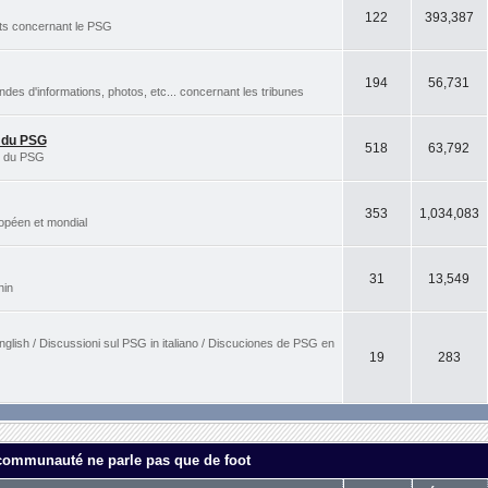
122
393,387
rts concernant le PSG
194
56,731
s d'informations, photos, etc... concernant les tribunes
s du PSG
518
63,792
es du PSG
353
1,034,083
ropéen et mondial
31
13,549
nin
nglish / Discussioni sul PSG in italiano / Discuciones de PSG en
19
283
 communauté ne parle pas que de foot