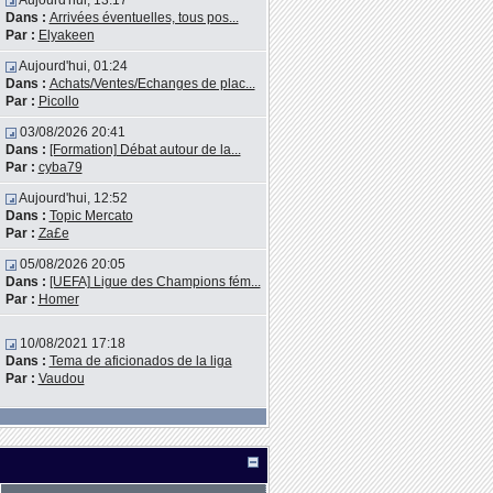
Aujourd'hui, 13:17
Dans :
Arrivées éventuelles, tous pos...
Par :
Elyakeen
Aujourd'hui, 01:24
Dans :
Achats/Ventes/Echanges de plac...
Par :
Picollo
03/08/2026 20:41
Dans :
[Formation] Débat autour de la...
Par :
cyba79
Aujourd'hui, 12:52
Dans :
Topic Mercato
Par :
Za£e
05/08/2026 20:05
Dans :
[UEFA] Ligue des Champions fém...
Par :
Homer
10/08/2021 17:18
Dans :
Tema de aficionados de la liga
Par :
Vaudou