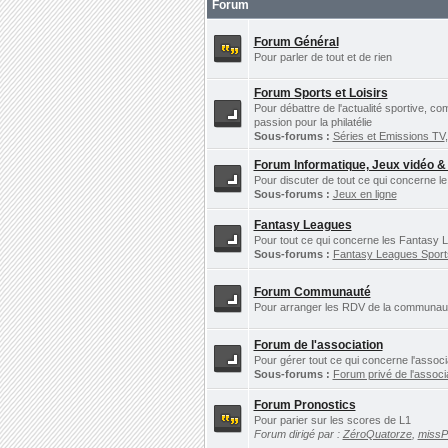
Forum
Forum Général
Pour parler de tout et de rien
Forum Sports et Loisirs
Pour débattre de l'actualité sportive, c
passion pour la philatélie
Sous-forums :
Séries et Emissions TV
Forum Informatique, Jeux vidéo &
Pour discuter de tout ce qui concerne le
Sous-forums :
Jeux en ligne
Fantasy Leagues
Pour tout ce qui concerne les Fantasy L
Sous-forums :
Fantasy Leagues Spor
Forum Communauté
Pour arranger les RDV de la communauté 
Forum de l'association
Pour gérer tout ce qui concerne l'assoc
Sous-forums :
Forum privé de l'associ
Forum Pronostics
Pour parier sur les scores de L1
Forum dirigé par :
ZéroQuatorze
,
miss