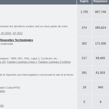
Sujets
Réponses
1,705
807,748
ommenter les dernières sorties ciné ou nous parler de votre
374
495,824
,
JO 2016
,
JO 2012
 Nouvelles Technologies
302
171,506
 multimedia
217
69,465
eagues : NBA, NFL, NHL, Ligue 1, Cyclisme, etc...
ts US
,
Fantasy Leagues Ligue 1
,
Fantasy Leagues Cyclimse
391
61,003
et répondre aux interrogations concernant le site et le forum
18
940
iation CulturePSG
ation
5
9
PSG