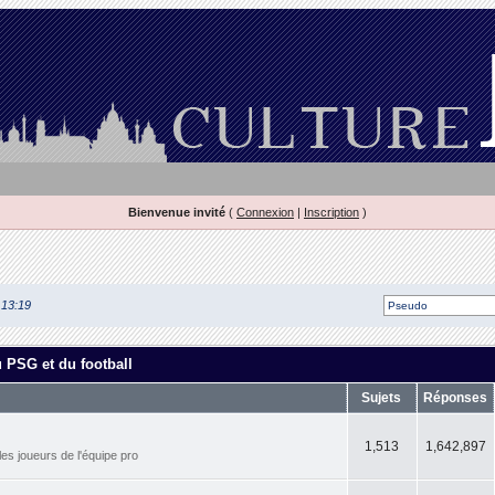
Bienvenue invité
(
Connexion
|
Inscription
)
 13:19
u PSG et du football
Sujets
Réponses
1,513
1,642,897
les joueurs de l'équipe pro