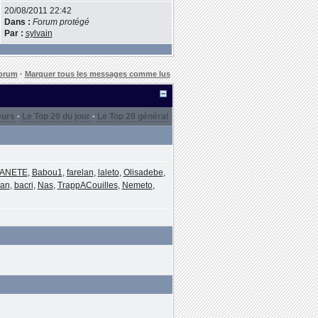
20/08/2011 22:42
Dans :
Forum protégé
Par :
sylvain
forum
·
Marquer tous les messages comme lus
eurs
·
Le Top 20 du jour
·
Le Top 20 général
LANETE
,
Babou1
,
farelan
,
laleto
,
Olisadebe
,
man
,
bacri
,
Nas
,
TrappACouilles
,
Nemeto
,