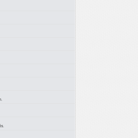
m.
és.