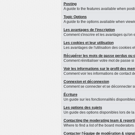
Posting
A guide to the features available when post
Topic Options
A guide to the options avaliable when viewin
Les avantages de l'inscription
Comment s'inscrire et les avantages qu'on en
Les cookies et leur utilisation
Les avantages de l'utilisation des cookies 
Récupérer les mots de passe perdus ou o
Comment réinitialiser votre mot de passe si 
Voir les informations sur le profil des m
Comment voir les informations de contact 
Connexion et déconnexion
Comment se connecter et se déconnecter sur 
Écriture
Un guide sur les fonctionnalités disponibles
Les options des sujets
Un guide des options disponibles lors de la 
Contacting the moderating team & reporti
Where to find a list of the board moderators
Contacter l'équipe de modération & sign