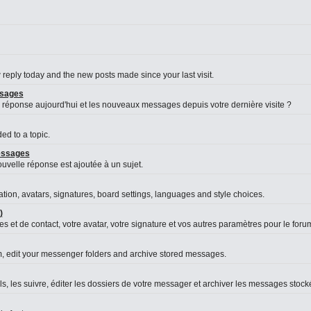
reply today and the new posts made since your last visit.
ssages
 réponse aujourd'hui et les nouveaux messages depuis votre dernière visite ?
d to a topic.
messages
velle réponse est ajoutée à un sujet.
ation, avatars, signatures, board settings, languages and style choices.
)
s et de contact, votre avatar, votre signature et vos autres paramètres pour le foru
, edit your messenger folders and archive stored messages.
es suivre, éditer les dossiers de votre messager et archiver les messages stock