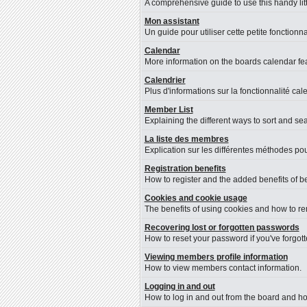
A comprehensive guide to use this handy litt
Mon assistant
Un guide pour utiliser cette petite fonctionna
Calendar
More information on the boards calendar fea
Calendrier
Plus d'informations sur la fonctionnalité cal
Member List
Explaining the different ways to sort and se
La liste des membres
Explication sur les différentes méthodes pou
Registration benefits
How to register and the added benefits of b
Cookies and cookie usage
The benefits of using cookies and how to re
Recovering lost or forgotten passwords
How to reset your password if you've forgotte
Viewing members profile information
How to view members contact information.
Logging in and out
How to log in and out from the board and h