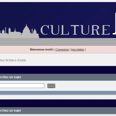
Bienvenue invité
(
Connexion
|
Inscription
)
es fichiers d'aide
erchez un sujet
erchez un sujet