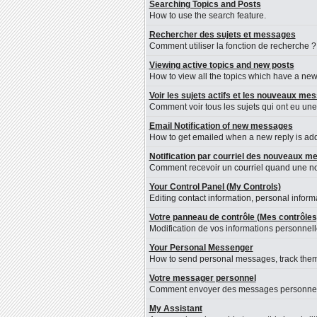
Searching Topics and Posts
How to use the search feature.
Rechercher des sujets et messages
Comment utiliser la fonction de recherche ?
Viewing active topics and new posts
How to view all the topics which have a new 
Voir les sujets actifs et les nouveaux me
Comment voir tous les sujets qui ont eu une
Email Notification of new messages
How to get emailed when a new reply is adde
Notification par courriel des nouveaux 
Comment recevoir un courriel quand une nou
Your Control Panel (My Controls)
Editing contact information, personal inform
Votre panneau de contrôle (Mes contrôles
Modification de vos informations personnelle
Your Personal Messenger
How to send personal messages, track them
Votre messager personnel
Comment envoyer des messages personnels, l
My Assistant