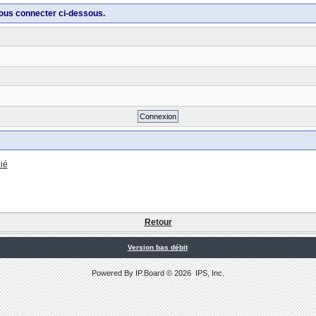
ous connecter ci-dessous.
ié
Retour
Version bas débit
Powered By
IP.Board
© 2026
IPS, Inc
.