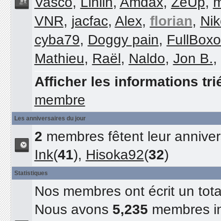
Vasco
,
Linlin
,
Amdax
,
ZeUp
,
m
VNR
,
jacfac
,
Alex
,
florian
,
Nik
cyba79
,
Doggy pain
,
FullBox
Mathieu
,
Raël
,
Naldo
,
Jon B.
,
Afficher les informations tri
membre
Les anniversaires du jour
2
membres fêtent leur annivers
Ink
(
41
),
Hisoka92
(
32
)
Statistiques
Nos membres ont écrit un tot
Nous avons
5,235
membres in