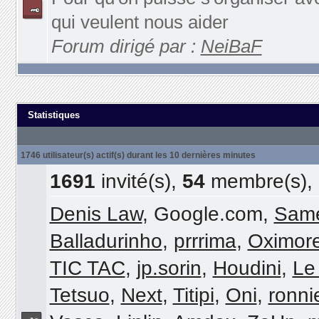
qui veulent nous aider
Forum dirigé par :
NeiBaF
Statistiques
1746 utilisateur(s) actif(s) durant les 10 dernières minutes
1691
invité(s),
54
membre(s),
Denis Law
, Google.com,
Sam
Balladurinho
,
prrrima
,
Oximor
TIC TAC
,
jp.sorin
,
Houdini
,
Le
Tetsuo
,
Next
,
Titipi
,
Oni
,
ronni