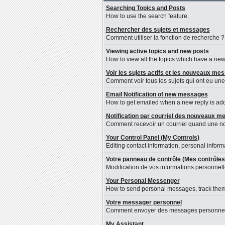
Searching Topics and Posts
How to use the search feature.
Rechercher des sujets et messages
Comment utiliser la fonction de recherche ?
Viewing active topics and new posts
How to view all the topics which have a new 
Voir les sujets actifs et les nouveaux me
Comment voir tous les sujets qui ont eu une
Email Notification of new messages
How to get emailed when a new reply is adde
Notification par courriel des nouveaux 
Comment recevoir un courriel quand une nou
Your Control Panel (My Controls)
Editing contact information, personal inform
Votre panneau de contrôle (Mes contrôles
Modification de vos informations personnelle
Your Personal Messenger
How to send personal messages, track them
Votre messager personnel
Comment envoyer des messages personnels, l
My Assistant