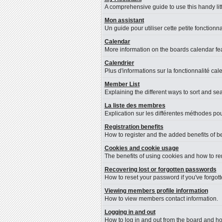
A comprehensive guide to use this handy litt
Mon assistant
Un guide pour utiliser cette petite fonctionna
Calendar
More information on the boards calendar fea
Calendrier
Plus d'informations sur la fonctionnalité cal
Member List
Explaining the different ways to sort and se
La liste des membres
Explication sur les différentes méthodes pou
Registration benefits
How to register and the added benefits of b
Cookies and cookie usage
The benefits of using cookies and how to re
Recovering lost or forgotten passwords
How to reset your password if you've forgotte
Viewing members profile information
How to view members contact information.
Logging in and out
How to log in and out from the board and h