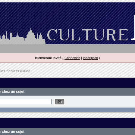
Bienvenue invité
(
Connexion
|
Inscription
)
es fichiers d'aide
erchez un sujet
erchez un sujet