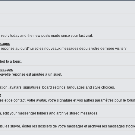
reply today and the new posts made since your last visit.
ssages
 réponse aujourd'hui et les nouveaux messages depuis votre dernière visite ?
d to a topic.
messages
velle réponse est ajoutée à un sujet.
ation, avatars, signatures, board settings, languages and style choices.
)
s et de contact, votre avatar, votre signature et vos autres paramètres pour le foru
, edit your messenger folders and archive stored messages.
es suivre, éditer les dossiers de votre messager et archiver les messages stock