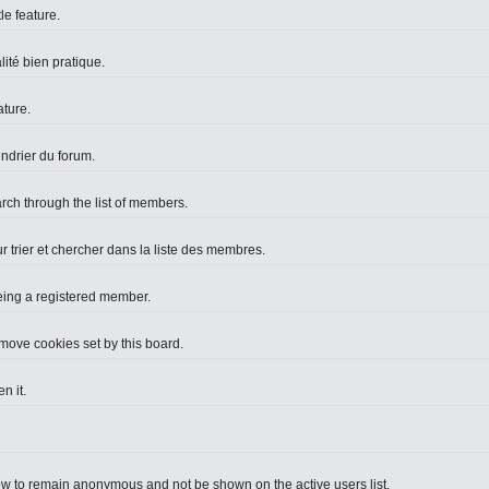
le feature.
lité bien pratique.
ture.
endrier du forum.
arch through the list of members.
r trier et chercher dans la liste des membres.
eing a registered member.
move cookies set by this board.
n it.
ow to remain anonymous and not be shown on the active users list.