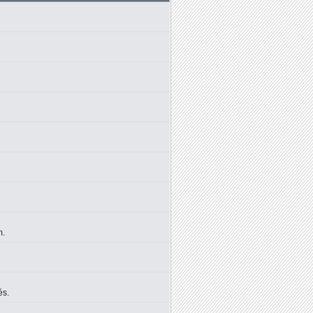
m.
és.