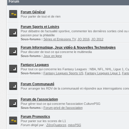
Forum
Forum Général
Pour parler de tout et de rien
Forum Sports et Loisirs
Pour débattre de l'actualité sportive, commenter les dernières sorties ciné ou
passion pour la philatélie
Sous-forums :
Séries et Emissions TV
,
JO 2016
,
JO 2012
Forum Informatique, Jeux vidéo & Nouvelles Technologies
Pour discuter de tout ce qui concerne le multimedia
Sous-forums :
Jeux en ligne
Fantasy Leagues
Pour tout ce qui concerne les Fantasy Leagues : NBA, NFL, NHL, Ligue 1, Cyc
Sous-forums :
Fantasy Leagues Sports US
,
Fantasy Leagues Ligue 1
,
Fant
Forum Communauté
Pour arranger les RDV de la communauté et répondre aux interrogations concer
Forum de l'association
Pour gérer tout ce qui concerne l'association CulturePSG
Sous-forums :
Forum privé de l'association
Forum Pronostics
Pour parier sur les scores de L1
Forum dirigé par :
ZéroQuatorze
,
missPSG