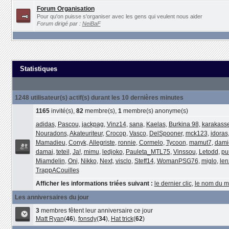
Forum Organisation
Pour qu'on puisse s'organiser avec les gens qui veulent nous aider
Forum dirigé par :
NeiBaF
Statistiques
1248 utilisateur(s) actif(s) durant les 10 dernières minutes
1165
invité(s),
82
membre(s),
1
membre(s) anonyme(s)
adidas
,
Pascou
,
jackpag
,
Vinz14
,
sana
,
Kaelas
,
Burkina 98
,
karakass
Nouradons
,
Akateuriteur
,
Crocop
,
Vasco
,
DelSpooner
,
mck123
,
idoras
Mamadieu
,
Conyk
,
Allegriste
,
ronnie
,
Cormelo
,
Tycoon
,
mamut7
,
dami
damai
,
teteil
,
Ja!
,
mimu
,
ledjoko
,
Pauleta_MTL75
,
Vinssou
,
Letodd
,
pu
Miamdelin
,
Oni
,
Nikko
,
Next
,
visclo
,
Steff14
,
WomanPSG76
,
miglo
,
len
TrappACouilles
Afficher les informations triées suivant :
le dernier clic
,
le nom du 
Les anniversaires du jour
3
membres fêtent leur anniversaire ce jour
Matt Ryan
(
46
),
fonsdy
(
34
),
Hat trick
(
62
)