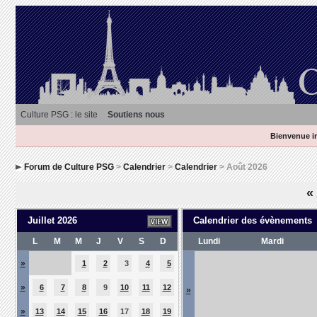
Culture PSG : le site
Soutiens nous
Bienvenue in
Forum de Culture PSG
>
Calendrier
>
Calendrier
> Août 2026
«
Juillet 2026
Calendrier des évènements
L
M
M
J
V
S
D
Lundi
Mardi
»
1
2
3
4
5
»
6
7
8
9
10
11
12
»
»
13
14
15
16
17
18
19