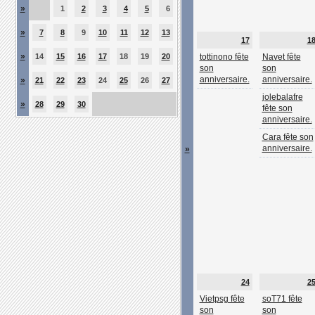
»
1
2
3
4
5
6
»
7
8
9
10
11
12
13
17
1
»
14
15
16
17
18
19
20
tottinono fête
Navet fête
son
son
anniversaire.
anniversaire.
»
21
22
23
24
25
26
27
jolebalafre
»
28
29
30
fête son
anniversaire.
Cara fête son
anniversaire.
»
24
2
Vietpsg fête
soT71 fête
son
son