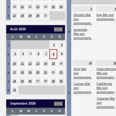
»
20
21
22
23
24
25
26
3
Zenshio fête
Kaji fête son
»
27
28
29
30
31
son
anniversaire.
anniversaire.
Août 2026
laurerobe
»
fête son
L
M
M
J
V
S
D
anniversaire.
»
1
2
3
4
5
6
7
9
»
8
10
1
»
10
11
12
13
14
15
16
Rich' fête
PeterJohnso
»
17
18
19
20
21
22
23
son
fête son
anniversaire.
anniversaire.
»
24
25
26
27
28
29
30
Canvex fête
FabEternal
son
fête son
»
31
anniversaire.
anniversaire.
»
Yudansh fête
son
Septembre 2026
anniversaire.
L
M
M
J
V
S
D