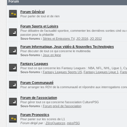
Forum
Forum Général
Pour parler de tout et de rien
Forum Sports et Loisirs
Pour débattre de l'actualité sportive, commenter les dernières sorties ciné ou
passion pour la philatélie
Sous-forums :
Séries et Emissions TV
,
JO 2016
,
JO 2012
Forum Informatique, Jeux vidéo & Nouvelles Technologies
Pour discuter de tout ce qui concerne le multimedia
Sous-forums :
Jeux en ligne
Fantasy Leagues
Pour tout ce qui concerne les Fantasy Leagues : NBA, NFL, NHL, Ligue 1, Cyc
Sous-forums :
Fantasy Leagues Sports US
,
Fantasy Leagues Ligue 1
,
Fant
Forum Communauté
Pour arranger les RDV de la communauté et répondre aux interrogations concer
Forum de l'association
Pour gérer tout ce qui concerne l'association CulturePSG
Sous-forums :
Forum privé de l'association
Forum Pronostics
Pour parier sur les scores de L1
Forum dirigé par :
ZéroQuatorze
,
missPSG