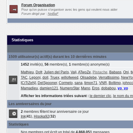
Forum Organisation
Pour qu'on puisse s'organiser avec les gens qui veulent nous aider
Forum dirigé par :
NeiBaF
Statistiques
1509 utilisateur(s) actif(s) durant les 10 dernières minutes
1452
invité(s),
56
membre(s),
1
membre(s) anonyme(s)
Mathieu
,
Dofr
,
Julien del Paris
,
Valj
,
ATwoZe
,
Pistache
,
Babass
,
Oni
,
t
TAC
,
Leponj
,
doll
,
Truex
,
willofweed
,
Olisadebe
,
Verrattissimo
,
NewYo
[CiTiZeN]
,
DelSpooner
,
Cormelo
,
sana
,
timon71
,
VNR
,
Boltimo
,
johnco
Mamadieu
,
damien121
,
NumeroStar
,
Mano
,
Eros
,
dobabou
,
yo_yo
Afficher les informations triées suivant :
le dernier clic
,
le nom du 
Les anniversaires du jour
2
membres fêtent leur anniversaire ce jour
Ink
(
41
),
Hisoka92
(
32
)
Statistiques
Nos membres ont écrit un total de
4,868,051
messages