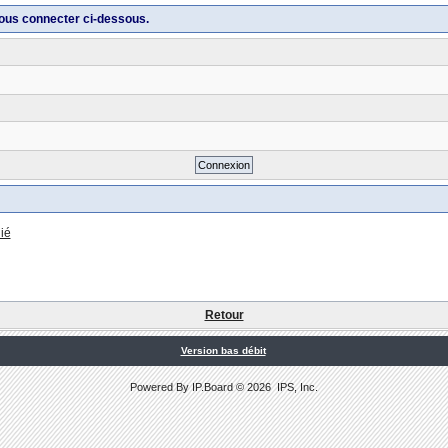
ous connecter ci-dessous.
ié
Retour
Version bas débit
Powered By
IP.Board
© 2026
IPS, Inc
.