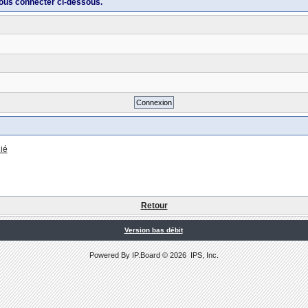
ous connecter ci-dessous.
ié
Retour
Version bas débit
Powered By
IP.Board
© 2026
IPS, Inc
.