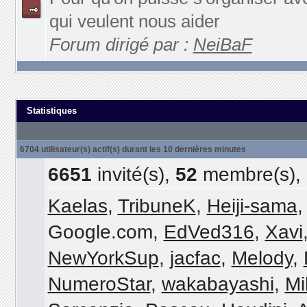
qui veulent nous aider
Forum dirigé par :
NeiBaF
Statistiques
6704 utilisateur(s) actif(s) durant les 10 dernières minutes
6651
invité(s),
52
membre(s),
Kaelas
,
TribuneK
,
Heiji-sama
Google.com,
EdVed316
,
Xavi
NewYorkSup
,
jacfac
,
Melody
,
NumeroStar
,
wakabayashi
,
Mi