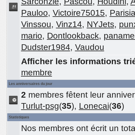
Sarconzie
,
Pascou
,
Houdini
,
A
Pauloo
,
Victoire75015
,
Parisi
Vinssou
,
Vinz14
,
NYJets
,
pun
mario
,
Dontlookback
,
paname
Dudster1984
,
Vaudou
Afficher les informations tri
membre
Les anniversaires du jour
2
membres fêtent leur annivers
Turlut-psg
(
35
),
Lonecai
(
36
)
Statistiques
Nos membres ont écrit un tot