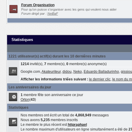
Forum Organisation
Pour qu'on puisse s'organiser avec les gens qui veulent nous aider
Forum dirigé par :
NeiBaF
Statistiques
1221 utilisateur(s) actif(s) durant les 10 dernières minutes
1214
invité(s),
7
membre(s),
0
membre(s) anonyme(s)
Google.com,
Akateuriteur
,
didou
,
Neko
,
Eduardo Balladurinho
,
gissio
Afficher les informations triées suivant :
le dernier clic
,
le nom du 
Les anniversaires du jour
1
membre fête son anniversaire ce jour
Orton
(
43
)
Statistiques
Nos membres ont écrit un total de
4,868,949
messages
Nous avons
5,235
membres inscrits
Le membre le plus récent est
httpraphael
Le nombre maximum d'utilisateurs en ligne simultanément a été de
2