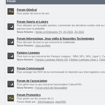
Forum
Forum Général
Pour parler de tout et de rien
Forum Sports et Loisirs
Pour débattre de l'actualité sportive, commenter les dernières sorties ciné ou
passion pour la philatélie
Sous-forums :
Séries et Emissions TV
,
JO 2016
,
JO 2012
Forum Informatique, Jeux vidéo & Nouvelles Technologies
Pour discuter de tout ce qui concerne le multimedia
Sous-forums :
Jeux en ligne
Fantasy Leagues
Pour tout ce qui concerne les Fantasy Leagues : NBA, NFL, NHL, Ligue 1, Cyc
Sous-forums :
Fantasy Leagues Sports US
,
Fantasy Leagues Ligue 1
,
Fant
Forum Communauté
Pour arranger les RDV de la communauté et répondre aux interrogations concer
Forum de l'association
Pour gérer tout ce qui concerne l'association CulturePSG
Sous-forums :
Forum privé de l'association
Forum Pronostics
Pour parier sur les scores de L1
Forum dirigé par :
ZéroQuatorze
,
missPSG