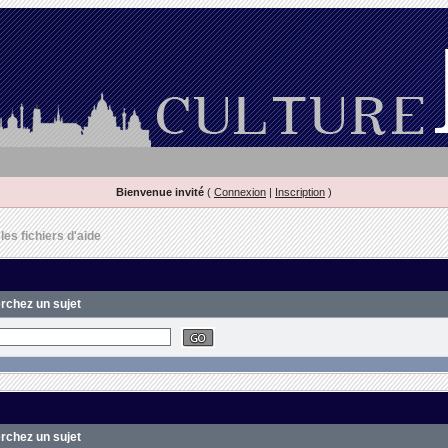
Bienvenue invité
(
Connexion
|
Inscription
)
es fichiers d'aide
erchez un sujet
erchez un sujet