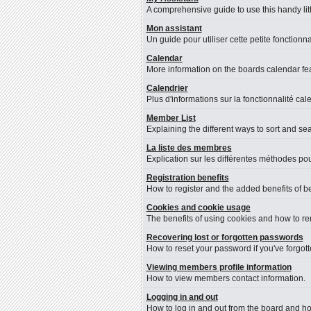
A comprehensive guide to use this handy litt
Mon assistant
Un guide pour utiliser cette petite fonctionna
Calendar
More information on the boards calendar fea
Calendrier
Plus d'informations sur la fonctionnalité cal
Member List
Explaining the different ways to sort and se
La liste des membres
Explication sur les différentes méthodes pou
Registration benefits
How to register and the added benefits of b
Cookies and cookie usage
The benefits of using cookies and how to re
Recovering lost or forgotten passwords
How to reset your password if you've forgotte
Viewing members profile information
How to view members contact information.
Logging in and out
How to log in and out from the board and h