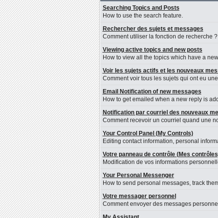
Searching Topics and Posts
How to use the search feature.
Rechercher des sujets et messages
Comment utiliser la fonction de recherche ?
Viewing active topics and new posts
How to view all the topics which have a new 
Voir les sujets actifs et les nouveaux me
Comment voir tous les sujets qui ont eu une
Email Notification of new messages
How to get emailed when a new reply is adde
Notification par courriel des nouveaux 
Comment recevoir un courriel quand une nou
Your Control Panel (My Controls)
Editing contact information, personal inform
Votre panneau de contrôle (Mes contrôles
Modification de vos informations personnelle
Your Personal Messenger
How to send personal messages, track them
Votre messager personnel
Comment envoyer des messages personnels, l
My Assistant