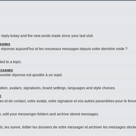
reply today and the new posts made since your last visit.
ssages
 réponse aujourd'hui et les nouveaux messages depuis votre dernière visite ?
d to a topic.
messages
velle réponse est ajoutée à un sujet.
ation, avatars, signatures, board settings, languages and style choices.
)
s et de contact, votre avatar, votre signature et vos autres paramètres pour le foru
, edit your messenger folders and archive stored messages.
es suivre, éditer les dossiers de votre messager et archiver les messages stock