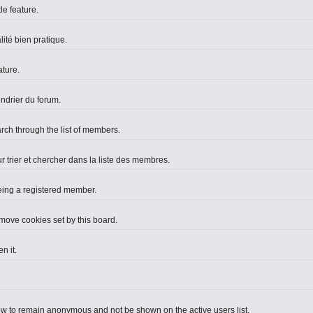
le feature.
lité bien pratique.
ture.
endrier du forum.
arch through the list of members.
r trier et chercher dans la liste des membres.
eing a registered member.
move cookies set by this board.
n it.
ow to remain anonymous and not be shown on the active users list.