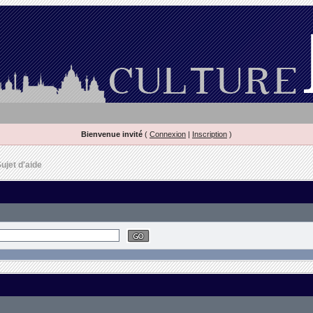
Bienvenue invité
(
Connexion
|
Inscription
)
ujet d'aide