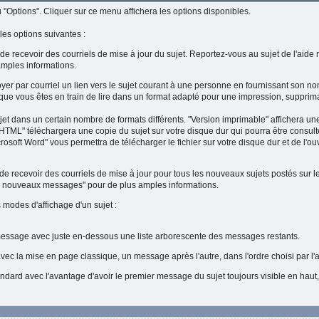
"Options". Cliquer sur ce menu affichera les options disponibles.
es options suivantes :
 de recevoir des courriels de mise à jour du sujet. Reportez-vous au sujet de l'aide
mples informations.
er par courriel un lien vers le sujet courant à une personne en fournissant son no
t que vous êtes en train de lire dans un format adapté pour une impression, supprima
sujet dans un certain nombre de formats différents. "Version imprimable" affichera u
HTML" téléchargera une copie du sujet sur votre disque dur qui pourra être consulté
rosoft Word" vous permettra de télécharger le fichier sur votre disque dur et de l'o
e recevoir des courriels de mise à jour pour tous les nouveaux sujets postés sur le
es nouveaux messages" pour de plus amples informations.
 modes d'affichage d'un sujet :
message avec juste en-dessous une liste arborescente des messages restants.
vec la mise en page classique, un message après l'autre, dans l'ordre choisi par l'a
ndard avec l'avantage d'avoir le premier message du sujet toujours visible en haut,