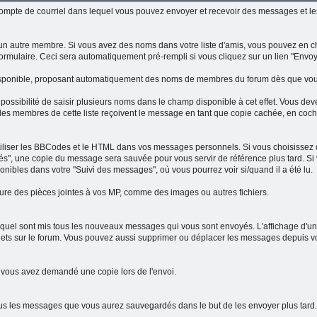
mpte de courriel dans lequel vous pouvez envoyer et recevoir des messages et les
 autre membre. Si vous avez des noms dans votre liste d'amis, vous pouvez en ch
rmulaire. Ceci sera automatiquement pré-rempli si vous cliquez sur un lien "Envoye
disponible, proposant automatiquement des noms de membres du forum dès que vo
a possibilité de saisir plusieurs noms dans le champ disponible à cet effet. Vous d
 les membres de cette liste reçoivent le message en tant que copie cachée, en coch
 utiliser les BBCodes et le HTML dans vos messages personnels. Si vous choisissez 
", une copie du message sera sauvée pour vous servir de référence plus tard. Si 
onibles dans votre "Suivi des messages", où vous pourrez voir si/quand il a été lu.
nclure des pièces jointes à vos MP, comme des images ou autres fichiers.
lequel sont mis tous les nouveaux messages qui vous sont envoyés. L'affichage d'un m
ujets sur le forum. Vous pouvez aussi supprimer ou déplacer les messages depuis vo
 vous avez demandé une copie lors de l'envoi.
ous les messages que vous aurez sauvegardés dans le but de les envoyer plus tard.