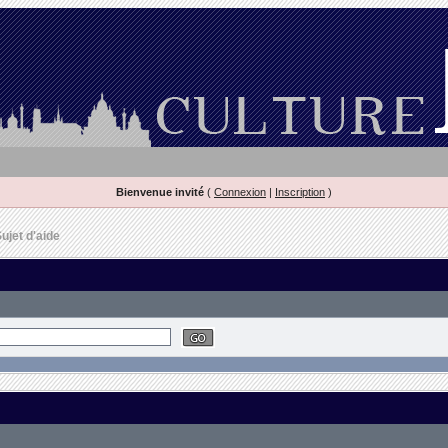
Bienvenue invité
(
Connexion
|
Inscription
)
ujet d'aide