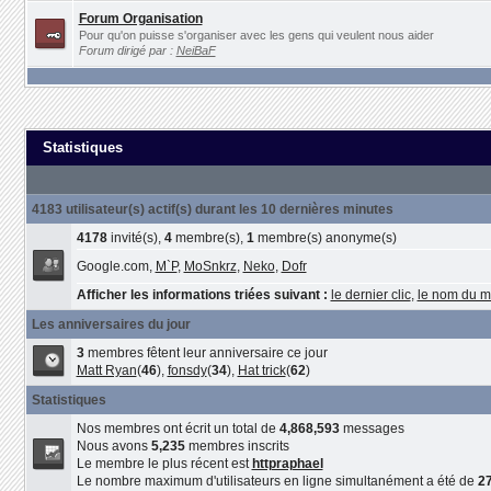
Forum Organisation
Pour qu'on puisse s'organiser avec les gens qui veulent nous aider
Forum dirigé par :
NeiBaF
Statistiques
4183 utilisateur(s) actif(s) durant les 10 dernières minutes
4178
invité(s),
4
membre(s),
1
membre(s) anonyme(s)
Google.com,
M`P
,
MoSnkrz
,
Neko
,
Dofr
Afficher les informations triées suivant :
le dernier clic
,
le nom du 
Les anniversaires du jour
3
membres fêtent leur anniversaire ce jour
Matt Ryan
(
46
),
fonsdy
(
34
),
Hat trick
(
62
)
Statistiques
Nos membres ont écrit un total de
4,868,593
messages
Nous avons
5,235
membres inscrits
Le membre le plus récent est
httpraphael
Le nombre maximum d'utilisateurs en ligne simultanément a été de
2