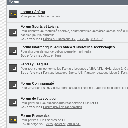
Forum
Forum Général
Pour parler de tout et de rien
Forum Sports et Loisirs
Pour débattre de l'actualité sportive, commenter les dernières sorties ciné ou
passion pour la philatélie
Sous-forums :
Séries et Emissions TV
,
JO 2016
,
JO 2012
Forum Informatique, Jeux vidéo & Nouvelles Technologies
Pour discuter de tout ce qui concerne le multimedia
Sous-forums :
Jeux en ligne
Fantasy Leagues
Pour tout ce qui concerne les Fantasy Leagues : NBA, NFL, NHL, Ligue 1, Cyc
Sous-forums :
Fantasy Leagues Sports US
,
Fantasy Leagues Ligue 1
,
Fant
Forum Communauté
Pour arranger les RDV de la communauté et répondre aux interrogations concer
Forum de l'association
Pour gérer tout ce qui concerne l'association CulturePSG
Sous-forums :
Forum privé de l'association
Forum Pronostics
Pour parier sur les scores de L1
Forum dirigé par :
ZéroQuatorze
,
missPSG