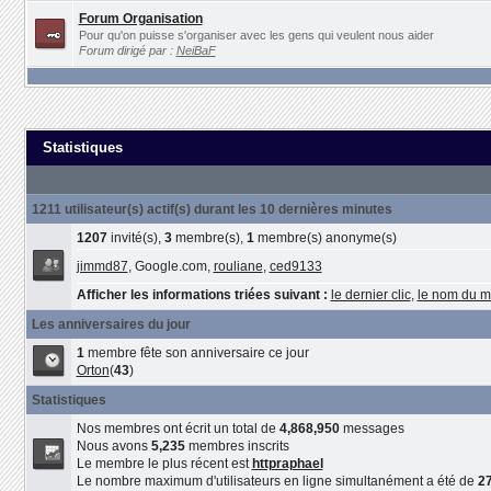
Forum Organisation
Pour qu'on puisse s'organiser avec les gens qui veulent nous aider
Forum dirigé par :
NeiBaF
Statistiques
1211 utilisateur(s) actif(s) durant les 10 dernières minutes
1207
invité(s),
3
membre(s),
1
membre(s) anonyme(s)
jimmd87
, Google.com,
rouliane
,
ced9133
Afficher les informations triées suivant :
le dernier clic
,
le nom du 
Les anniversaires du jour
1
membre fête son anniversaire ce jour
Orton
(
43
)
Statistiques
Nos membres ont écrit un total de
4,868,950
messages
Nous avons
5,235
membres inscrits
Le membre le plus récent est
httpraphael
Le nombre maximum d'utilisateurs en ligne simultanément a été de
2