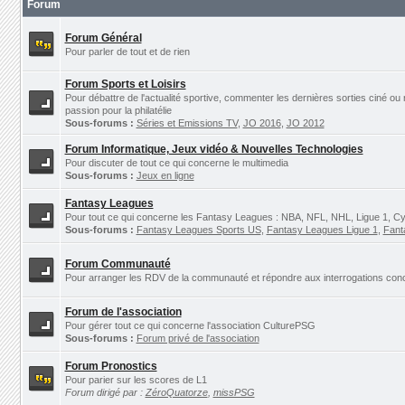
Forum
Forum Général
Pour parler de tout et de rien
Forum Sports et Loisirs
Pour débattre de l'actualité sportive, commenter les dernières sorties ciné ou
passion pour la philatélie
Sous-forums :
Séries et Emissions TV
,
JO 2016
,
JO 2012
Forum Informatique, Jeux vidéo & Nouvelles Technologies
Pour discuter de tout ce qui concerne le multimedia
Sous-forums :
Jeux en ligne
Fantasy Leagues
Pour tout ce qui concerne les Fantasy Leagues : NBA, NFL, NHL, Ligue 1, Cyc
Sous-forums :
Fantasy Leagues Sports US
,
Fantasy Leagues Ligue 1
,
Fant
Forum Communauté
Pour arranger les RDV de la communauté et répondre aux interrogations concer
Forum de l'association
Pour gérer tout ce qui concerne l'association CulturePSG
Sous-forums :
Forum privé de l'association
Forum Pronostics
Pour parier sur les scores de L1
Forum dirigé par :
ZéroQuatorze
,
missPSG