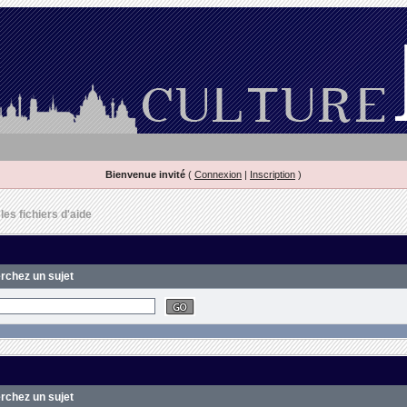
Bienvenue invité
(
Connexion
|
Inscription
)
es fichiers d'aide
erchez un sujet
erchez un sujet