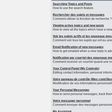
Searching Topics and Posts
How to use the search feature.
Rechercher des sujets et messages
Comment utiliser la fonction de recherche ?
Viewing active topics and new posts
How to view all the topics which have a new 
Voir les sujets actifs et les nouveaux me
Comment voir tous les sujets qui ont eu une
Email Notification of new messages
How to get emailed when a new reply is adde
Notification par courriel des nouveaux 
Comment recevoir un courriel quand une nou
Your Control Panel (My Controls)
Editing contact information, personal inform
Votre panneau de contrôle (Mes contrôles
Modification de vos informations personnelle
Your Personal Messenger
How to send personal messages, track them
Votre messager personnel
Comment envoyer des messages personnels, l
My Assistant