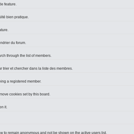
le feature.
lité bien pratique.
ture.
endrier du forum.
arch through the list of members.
r trier et chercher dans la liste des membres.
eing a registered member.
move cookies set by this board.
n it.
ow to remain anonymous and not be shown on the active users list.