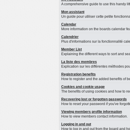
A comprehensive guide to use this handy litt
Mon assistant
Un guide pour utiliser cette petite fonctionna
Calendar
More information on the boards calendar fea
Calendrier
Plus d'informations sur la fonctionnalité cal
Member List
Explaining the different ways to sort and se
La liste des membres
Explication sur les différentes méthodes pou
Registration benefits
How to register and the added benefits of b
Cookies and cookie usage
The benefits of using cookies and how to re
Recovering lost or forgotten passwords
How to reset your password if you've forgotte
Viewing members profile information
How to view members contact information.
Logging in and out
How to log in and out from the board and h