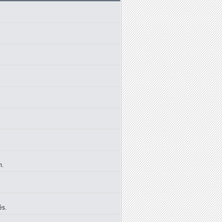
m.
és.