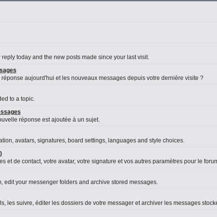
reply today and the new posts made since your last visit.
ssages
 réponse aujourd'hui et les nouveaux messages depuis votre dernière visite ?
d to a topic.
messages
velle réponse est ajoutée à un sujet.
ation, avatars, signatures, board settings, languages and style choices.
)
s et de contact, votre avatar, votre signature et vos autres paramètres pour le foru
, edit your messenger folders and archive stored messages.
es suivre, éditer les dossiers de votre messager et archiver les messages stock