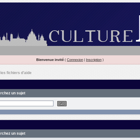
Bienvenue invité
(
Connexion
|
Inscription
)
es fichiers d'aide
erchez un sujet
erchez un sujet