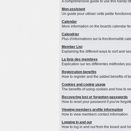
A comprehensive guide to use this handy litt
Mon assistant
Un guide pour utiliser cette petite fonctionna
Calendar
More information on the boards calendar fea
Calendrier
Plus d'informations sur la fonctionnalité cal
Member List
Explaining the different ways to sort and se
La liste des membres
Explication sur les différentes méthodes pou
Registration benefits
How to register and the added benefits of b
Cookies and cookie usage
The benefits of using cookies and how to re
Recovering lost or forgotten passwords
How to reset your password if you've forgotte
Viewing members profile information
How to view members contact information.
Logging in and out
How to log in and out from the board and h