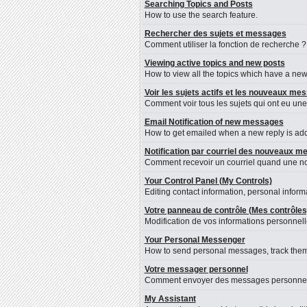
Searching Topics and Posts
How to use the search feature.
Rechercher des sujets et messages
Comment utiliser la fonction de recherche ?
Viewing active topics and new posts
How to view all the topics which have a new 
Voir les sujets actifs et les nouveaux me
Comment voir tous les sujets qui ont eu une
Email Notification of new messages
How to get emailed when a new reply is adde
Notification par courriel des nouveaux 
Comment recevoir un courriel quand une nou
Your Control Panel (My Controls)
Editing contact information, personal inform
Votre panneau de contrôle (Mes contrôles
Modification de vos informations personnelle
Your Personal Messenger
How to send personal messages, track them
Votre messager personnel
Comment envoyer des messages personnels, l
My Assistant