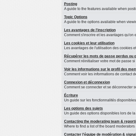
Posting
A guide to the features available when post
Topic Options
A guide to the options avaliable when viewin
Les avantages de l'inscription
Comment s'inscrire et les avantages qu'on en
Les cookies et leur utilisation
Les avantages de l'utilisation des cookies 
Récupérer les mots de passe perdus ou o
Comment réinitialiser votre mot de passe si 
Voir les informations sur le profil des m
Comment voir les informations de contact 
Connexion et déconnexion
Comment se connecter et se déconnecter sur 
Écriture
Un guide sur les fonctionnalités disponibles
Les options des sujets
Un guide des options disponibles lors de la 
Contacting the moderating team & reporti
Where to find a list of the board moderators
Contacter l'équipe de modération & sign