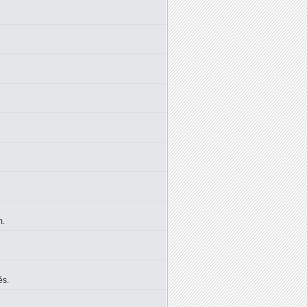
m.
és.