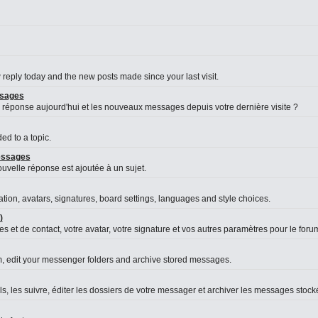
reply today and the new posts made since your last visit.
ssages
 réponse aujourd'hui et les nouveaux messages depuis votre dernière visite ?
d to a topic.
messages
velle réponse est ajoutée à un sujet.
ation, avatars, signatures, board settings, languages and style choices.
)
s et de contact, votre avatar, votre signature et vos autres paramètres pour le foru
, edit your messenger folders and archive stored messages.
es suivre, éditer les dossiers de votre messager et archiver les messages stock