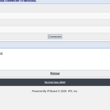
ous connecter ci-dessous.
ié
Retour
Version bas débit
Powered By
IP.Board
© 2026
IPS, Inc
.