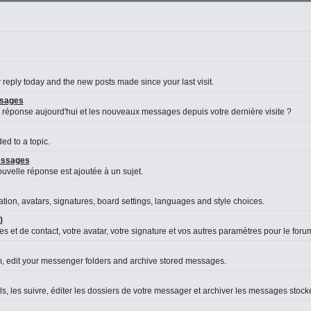
reply today and the new posts made since your last visit.
ssages
 réponse aujourd'hui et les nouveaux messages depuis votre dernière visite ?
d to a topic.
messages
velle réponse est ajoutée à un sujet.
ation, avatars, signatures, board settings, languages and style choices.
)
s et de contact, votre avatar, votre signature et vos autres paramètres pour le foru
, edit your messenger folders and archive stored messages.
es suivre, éditer les dossiers de votre messager et archiver les messages stock