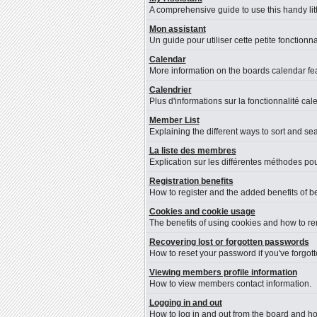
A comprehensive guide to use this handy litt
Mon assistant
Un guide pour utiliser cette petite fonctionna
Calendar
More information on the boards calendar fea
Calendrier
Plus d'informations sur la fonctionnalité cal
Member List
Explaining the different ways to sort and se
La liste des membres
Explication sur les différentes méthodes pou
Registration benefits
How to register and the added benefits of b
Cookies and cookie usage
The benefits of using cookies and how to re
Recovering lost or forgotten passwords
How to reset your password if you've forgotte
Viewing members profile information
How to view members contact information.
Logging in and out
How to log in and out from the board and h