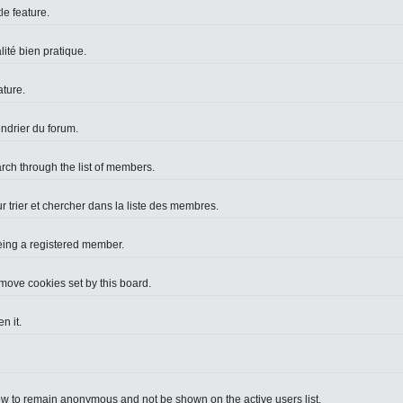
le feature.
lité bien pratique.
ture.
endrier du forum.
arch through the list of members.
r trier et chercher dans la liste des membres.
eing a registered member.
move cookies set by this board.
n it.
ow to remain anonymous and not be shown on the active users list.