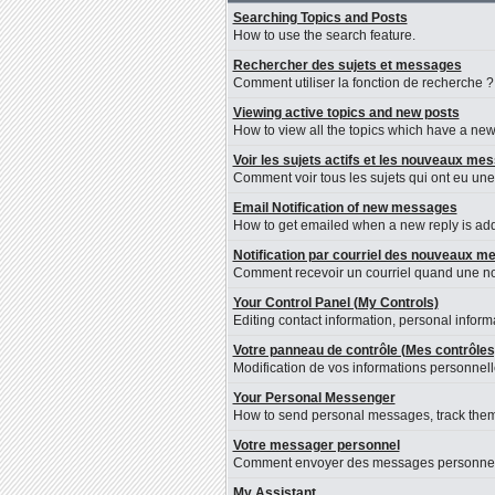
Searching Topics and Posts
How to use the search feature.
Rechercher des sujets et messages
Comment utiliser la fonction de recherche ?
Viewing active topics and new posts
How to view all the topics which have a new 
Voir les sujets actifs et les nouveaux me
Comment voir tous les sujets qui ont eu une
Email Notification of new messages
How to get emailed when a new reply is adde
Notification par courriel des nouveaux 
Comment recevoir un courriel quand une nou
Your Control Panel (My Controls)
Editing contact information, personal inform
Votre panneau de contrôle (Mes contrôles
Modification de vos informations personnelle
Your Personal Messenger
How to send personal messages, track them
Votre messager personnel
Comment envoyer des messages personnels, l
My Assistant