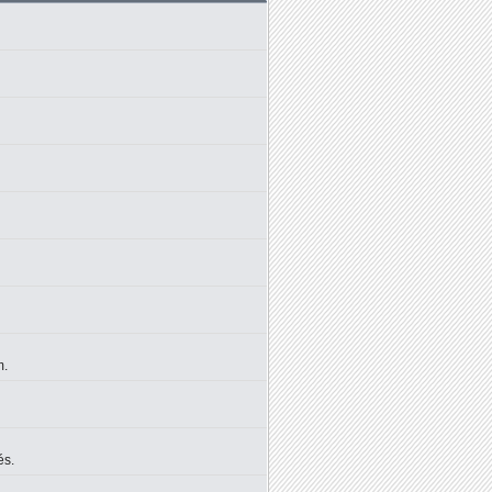
m.
és.