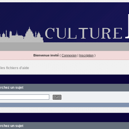
Bienvenue invité
(
Connexion
|
Inscription
)
es fichiers d'aide
erchez un sujet
erchez un sujet