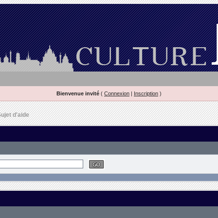
Bienvenue invité
(
Connexion
|
Inscription
)
ujet d'aide