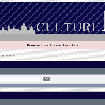
Bienvenue invité
(
Connexion
|
Inscription
)
ujet d'aide