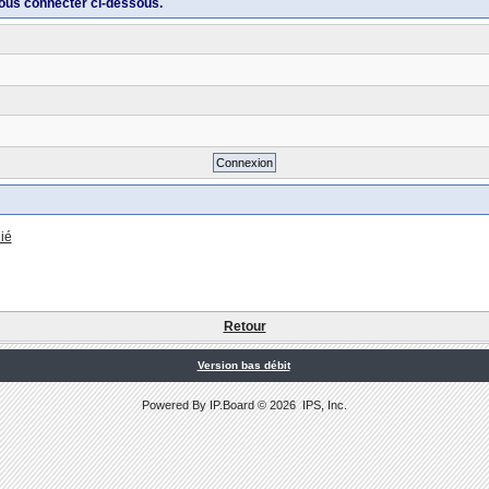
ous connecter ci-dessous.
ié
Retour
Version bas débit
Powered By
IP.Board
© 2026
IPS, Inc
.