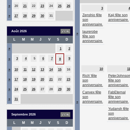
»
20
21
22
23
24
25
26
3
Zenshio fête
Kaji fête son
»
27
28
29
30
31
son
anniversaire.
anniversaire.
Août 2026
laurerobe
»
fête son
L
M
M
J
V
S
D
anniversaire.
»
1
2
3
4
5
6
7
9
»
8
10
1
»
10
11
12
13
14
15
16
Rich' fête
PeterJohnso
»
17
18
19
20
21
22
23
son
fête son
anniversaire.
anniversaire.
»
24
25
26
27
28
29
30
Canvex fête
FabEternal
son
fête son
»
31
anniversaire.
anniversaire.
»
Yudansh fête
son
Septembre 2026
anniversaire.
L
M
M
J
V
S
D