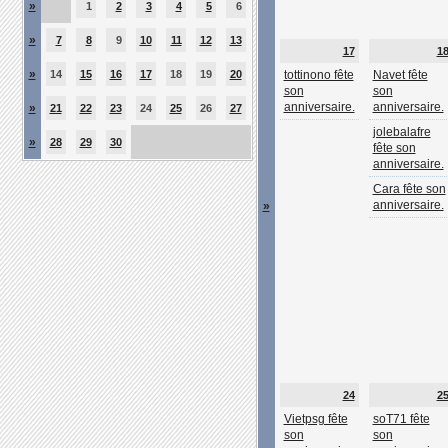
»
1
2
3
4
5
6
»
7
8
9
10
11
12
13
17
1
»
14
15
16
17
18
19
20
tottinono fête
Navet fête
son
son
anniversaire.
anniversaire.
»
21
22
23
24
25
26
27
jolebalafre
»
28
29
30
fête son
anniversaire.
Cara fête son
anniversaire.
»
24
2
Vietpsg fête
soT71 fête
son
son