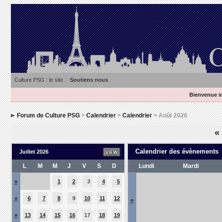
Culture PSG : le site
Soutiens nous
Bienvenue in
Forum de Culture PSG
>
Calendrier
>
Calendrier
> Août 2026
«
Calendrier des évènements
Juillet 2026
L
M
M
J
V
S
D
Lundi
Mardi
»
1
2
3
4
5
»
6
7
8
9
10
11
12
»
»
13
14
15
16
17
18
19