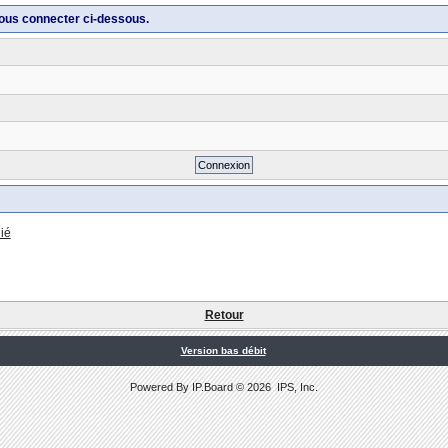
ous connecter ci-dessous.
ié
Retour
Version bas débit
Powered By
IP.Board
© 2026
IPS, Inc
.